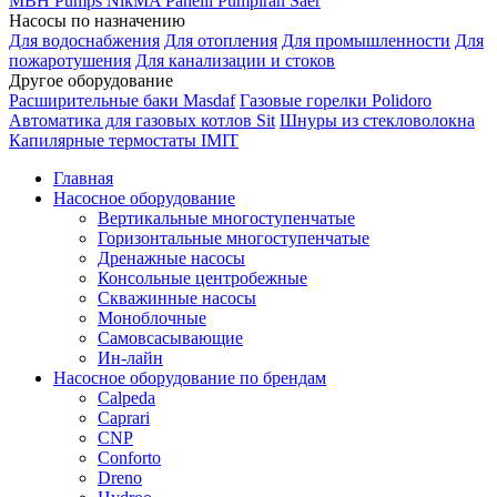
MBH
Pumps
NikMA
Panelli
Pumpiran
Saer
Насосы по назначению
Для водоснабжения
Для отопления
Для промышленности
Для
пожаротушения
Для канализации и стоков
Другое оборудование
Расширительные баки Masdaf
Газовые горелки Polidoro
Автоматика для газовых котлов Sit
Шнуры из стекловолокна
Капилярные термостаты IMIT
Главная
Насосное оборудование
Вертикальные многоступенчатые
Горизонтальные многоступенчатые
Дренажные насосы
Консольные центробежные
Скважинные насосы
Моноблочные
Самовсасывающие
Ин-лайн
Насосное оборудование по брендам
Calpeda
Caprari
CNP
Conforto
Dreno