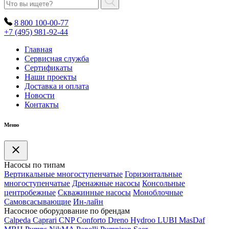
8 800 100-00-77
+7 (495) 981-92-44
Главная
Сервисная служба
Сертификаты
Наши проекты
Доставка и оплата
Новости
Контакты
Меню
Насосы по типам
Вертикальные многоступенчатые
Горизонтальные
многоступенчатые
Дренажные насосы
Консольные
центробежные
Скважинные насосы
Моноблочные
Самовсасывающие
Ин-лайн
Насосное оборудование по брендам
Calpeda
Caprari
CNP
Conforto
Dreno
Hydroo
LUBI
Mas
Daf