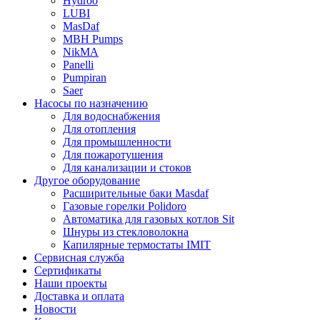
Hydroo
LUBI
Mas
Daf
MBH
Pumps
NikMA
Panelli
Pumpiran
Saer
Насосы по назначению
Для водоснабжения
Для отопления
Для промышленности
Для пожаротушения
Для канализации и стоков
Другое оборудование
Расширительные баки Masdaf
Газовые горелки Polidoro
Автоматика для газовых котлов Sit
Шнуры из стекловолокна
Капилярные термостаты IMIT
Сервисная служба
Сертификаты
Наши проекты
Доставка и оплата
Новости