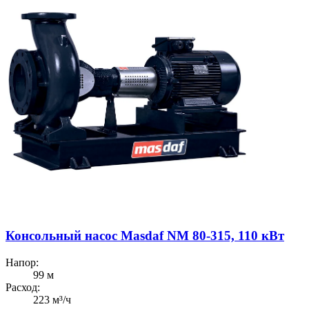
Консольный насос Masdaf NM 80-315, 110 кВт
Напор:
99 м
Расход:
223 м³/ч