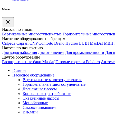
Меню
Насосы по типам
Вертикальные многоступенчатые
Горизонтальные многоступе
Насосное оборудование по брендам
Calpeda
Caprari
CNP
Conforto
Dreno
Hydroo
LUBI
Mas
Daf
MBH
Насосы по назначению
Для водоснабжения
Для отопления
Для промышленности
Для 
Другое оборудование
Расширительные баки Masdaf
Газовые горелки Polidoro
Автомат
Главная
Насосное оборудование
Вертикальные многоступенчатые
Горизонтальные многоступенчатые
Дренажные насосы
Консольные центробежные
Скважинные насосы
Моноблочные
Самовсасывающие
Ин-лайн