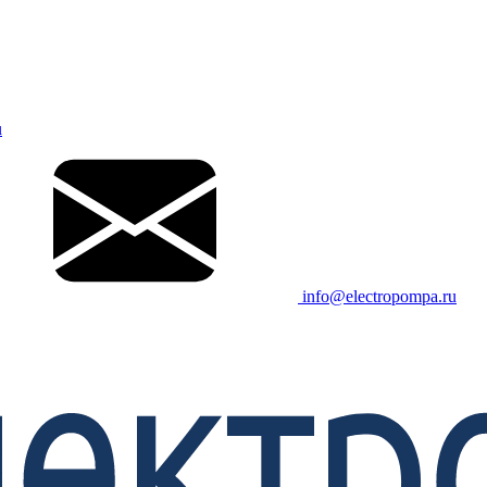
u
info@electropompa.ru