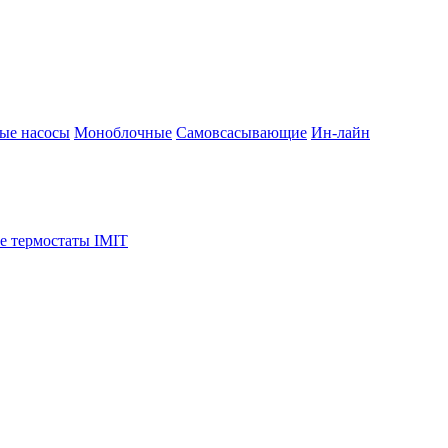
ые насосы
Моноблочные
Самовсасывающие
Ин-лайн
е термостаты IMIT