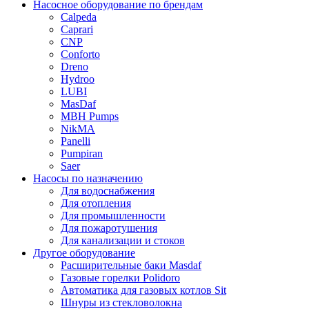
Насосное оборудование по брендам
Calpeda
Caprari
CNP
Conforto
Dreno
Hydroo
LUBI
Mas
Daf
MBH
Pumps
NikMA
Panelli
Pumpiran
Saer
Насосы по назначению
Для водоснабжения
Для отопления
Для промышленности
Для пожаротушения
Для канализации и стоков
Другое оборудование
Расширительные баки Masdaf
Газовые горелки Polidoro
Автоматика для газовых котлов Sit
Шнуры из стекловолокна