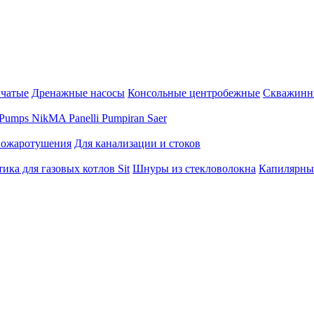
нчатые
Дренажные насосы
Консольные центробежные
Скважинн
Pumps
NikMA
Panelli
Pumpiran
Saer
пожаротушения
Для канализации и стоков
ика для газовых котлов Sit
Шнуры из стекловолокна
Капилярны