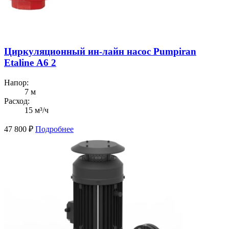
Циркуляционный ин-лайн насос Pumpiran
Etaline А6 2
Напор:
7 м
Расход:
15 м³/ч
47 800
₽
Подробнее