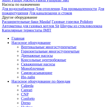
MBH
Pumps
NikMA
Panelli
Pumpiran
Saer
Насосы по назначению
Для водоснабжения
Для отопления
Для промышленности
Для
пожаротушения
Для канализации и стоков
Другое оборудование
Расширительные баки Masdaf
Газовые горелки Polidoro
Автоматика для газовых котлов Sit
Шнуры из стекловолокна
Капилярные термостаты IMIT
Главная
Насосное оборудование
Вертикальные многоступенчатые
Горизонтальные многоступенчатые
Дренажные насосы
Консольные центробежные
Скважинные насосы
Моноблочные
Самовсасывающие
Ин-лайн
Насосное оборудование по брендам
Calpeda
Caprari
CNP
Conforto
Dreno