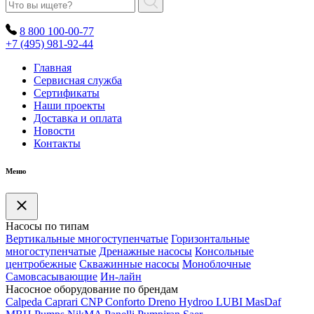
8 800 100-00-77
+7 (495) 981-92-44
Главная
Сервисная служба
Сертификаты
Наши проекты
Доставка и оплата
Новости
Контакты
Меню
Насосы по типам
Вертикальные многоступенчатые
Горизонтальные
многоступенчатые
Дренажные насосы
Консольные
центробежные
Скважинные насосы
Моноблочные
Самовсасывающие
Ин-лайн
Насосное оборудование по брендам
Calpeda
Caprari
CNP
Conforto
Dreno
Hydroo
LUBI
Mas
Daf