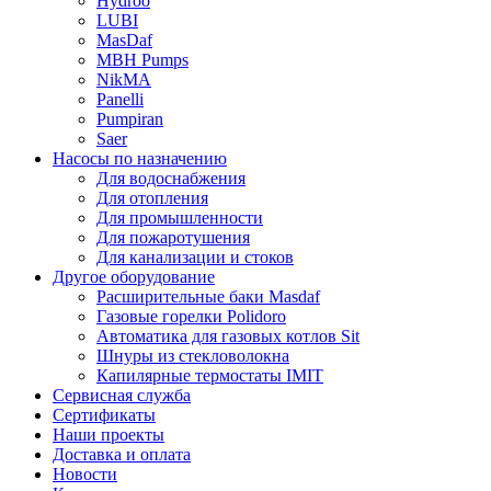
Hydroo
LUBI
Mas
Daf
MBH
Pumps
NikMA
Panelli
Pumpiran
Saer
Насосы по назначению
Для водоснабжения
Для отопления
Для промышленности
Для пожаротушения
Для канализации и стоков
Другое оборудование
Расширительные баки Masdaf
Газовые горелки Polidoro
Автоматика для газовых котлов Sit
Шнуры из стекловолокна
Капилярные термостаты IMIT
Сервисная служба
Сертификаты
Наши проекты
Доставка и оплата
Новости