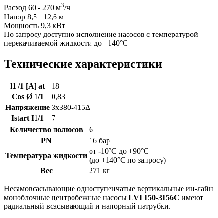
3
Расход 60 - 270 м
/ч
Напор 8,5 - 12,6 м
Мощность 9,3 кВт
По запросу доступно исполнение насосов с температурой
перекачиваемой жидкости до +140°C
Технические характеристики
l1 /1 [A] at
18
Cos Ø 1/1
0,83
Напряжение
3x380-415Δ
Istart I1/1
7
Количество полюсов
6
PN
16 бар
от -10°C до +90°C
Температура жидкости
(до +140°C по запросу)
Вес
271 кг
Несамовсасывающие одноступенчатые вертикальные ин-лайн
моноблочные центробежные насосы
LVI 150-3156C
имеют
радиальный всасывающий и напорный патрубки.