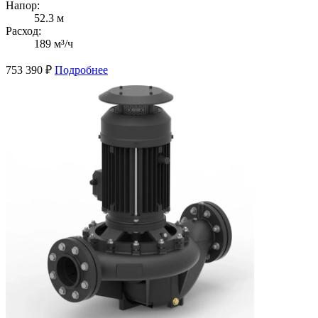
Напор:
52.3 м
Расход:
189 м³/ч
753 390
₽
Подробнее