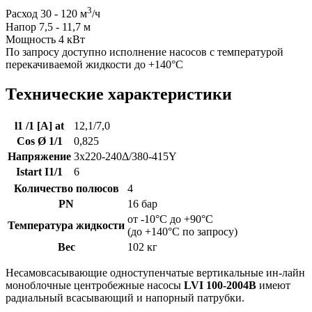
3
Расход 30 - 120 м
/ч
Напор 7,5 - 11,7 м
Мощность 4 кВт
По запросу доступно исполнение насосов с температурой
перекачиваемой жидкости до +140°C
Технические характеристики
l1 /1 [A] at
12,1/7,0
Cos Ø 1/1
0,825
Напряжение
3x220-240Δ/380-415Y
Istart I1/1
6
Количество полюсов
4
PN
16 бар
от -10°C до +90°C
Температура жидкости
(до +140°C по запросу)
Вес
102 кг
Несамовсасывающие одноступенчатые вертикальные ин-лайн
моноблочные центробежные насосы
LVI 100-2004B
имеют
радиальный всасывающий и напорный патрубки.