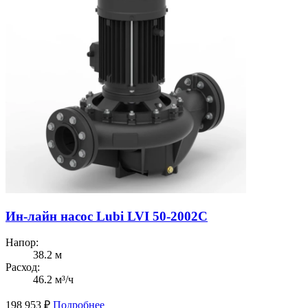
Ин-лайн насос Lubi LVI 50-2002C
Напор:
38.2 м
Расход:
46.2 м³/ч
198 953
₽
Подробнее