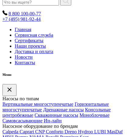
8 800 100-00-77
+7 (495) 981-92-44
Главная
Сервисная служба
Сертификаты
Наши проекты
Доставка и оплата
Новости
Контакты
Меню
Насосы по типам
Вертикальные многоступенчатые
Горизонтальные
многоступенчатые
Дренажные насосы
Консольные
центробежные
Скважинные насосы
Моноблочные
Самовсасывающие
Ин-лайн
Насосное оборудование по брендам
Calpeda
Caprari
CNP
Conforto
Dreno
Hydroo
LUBI
Mas
Daf