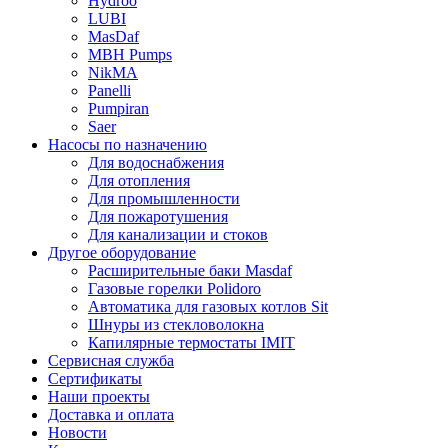
Hydroo
LUBI
Mas
Daf
MBH
Pumps
NikMA
Panelli
Pumpiran
Saer
Насосы по назначению
Для водоснабжения
Для отопления
Для промышленности
Для пожаротушения
Для канализации и стоков
Другое оборудование
Расширительные баки Masdaf
Газовые горелки Polidoro
Автоматика для газовых котлов Sit
Шнуры из стекловолокна
Капилярные термостаты IMIT
Сервисная служба
Сертификаты
Наши проекты
Доставка и оплата
Новости