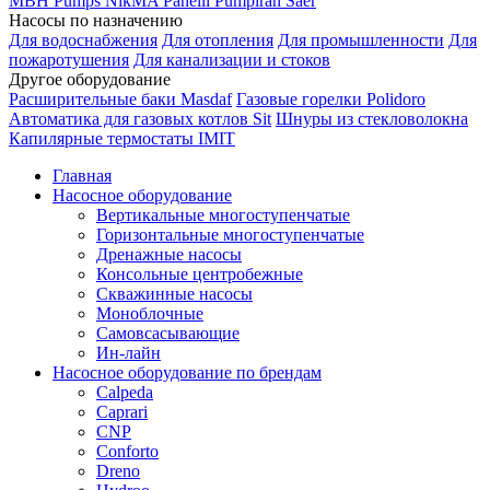
MBH
Pumps
NikMA
Panelli
Pumpiran
Saer
Насосы по назначению
Для водоснабжения
Для отопления
Для промышленности
Для
пожаротушения
Для канализации и стоков
Другое оборудование
Расширительные баки Masdaf
Газовые горелки Polidoro
Автоматика для газовых котлов Sit
Шнуры из стекловолокна
Капилярные термостаты IMIT
Главная
Насосное оборудование
Вертикальные многоступенчатые
Горизонтальные многоступенчатые
Дренажные насосы
Консольные центробежные
Скважинные насосы
Моноблочные
Самовсасывающие
Ин-лайн
Насосное оборудование по брендам
Calpeda
Caprari
CNP
Conforto
Dreno