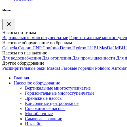
Меню
Насосы по типам
Вертикальные многоступенчатые
Горизонтальные многоступе
Насосное оборудование по брендам
Calpeda
Caprari
CNP
Conforto
Dreno
Hydroo
LUBI
Mas
Daf
MBH
Насосы по назначению
Для водоснабжения
Для отопления
Для промышленности
Для 
Другое оборудование
Расширительные баки Masdaf
Газовые горелки Polidoro
Автомат
Главная
Насосное оборудование
Вертикальные многоступенчатые
Горизонтальные многоступенчатые
Дренажные насосы
Консольные центробежные
Скважинные насосы
Моноблочные
Самовсасывающие
Ин-лайн