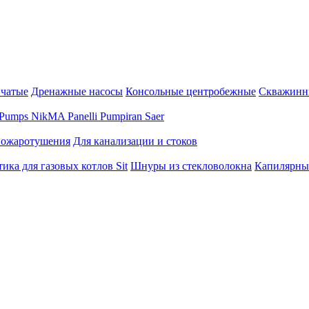
нчатые
Дренажные насосы
Консольные центробежные
Скважинн
Pumps
NikMA
Panelli
Pumpiran
Saer
пожаротушения
Для канализации и стоков
ика для газовых котлов Sit
Шнуры из стекловолокна
Капилярны