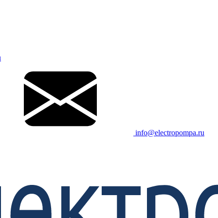
u
info@electropompa.ru