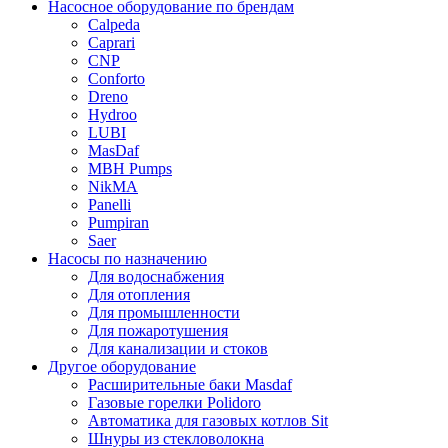
Насосное оборудование по брендам
Calpeda
Caprari
CNP
Conforto
Dreno
Hydroo
LUBI
Mas
Daf
MBH
Pumps
NikMA
Panelli
Pumpiran
Saer
Насосы по назначению
Для водоснабжения
Для отопления
Для промышленности
Для пожаротушения
Для канализации и стоков
Другое оборудование
Расширительные баки Masdaf
Газовые горелки Polidoro
Автоматика для газовых котлов Sit
Шнуры из стекловолокна