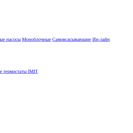
ые насосы
Моноблочные
Самовсасывающие
Ин-лайн
е термостаты IMIT