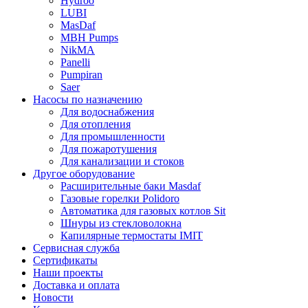
Hydroo
LUBI
Mas
Daf
MBH
Pumps
NikMA
Panelli
Pumpiran
Saer
Насосы по назначению
Для водоснабжения
Для отопления
Для промышленности
Для пожаротушения
Для канализации и стоков
Другое оборудование
Расширительные баки Masdaf
Газовые горелки Polidoro
Автоматика для газовых котлов Sit
Шнуры из стекловолокна
Капилярные термостаты IMIT
Сервисная служба
Сертификаты
Наши проекты
Доставка и оплата
Новости