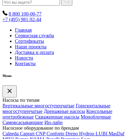
8 800 100-00-77
+7 (495) 981-92-44
Главная
Сервисная служба
Сертификаты
Наши проекты
Доставка и оплата
Новости
Контакты
Меню
Насосы по типам
Вертикальные многоступенчатые
Горизонтальные
многоступенчатые
Дренажные насосы
Консольные
центробежные
Скважинные насосы
Моноблочные
Самовсасывающие
Ин-лайн
Насосное оборудование по брендам
Calpeda
Caprari
CNP
Conforto
Dreno
Hydroo
LUBI
Mas
Daf