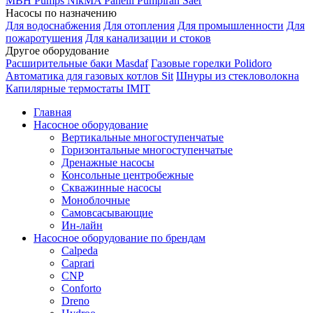
MBH
Pumps
NikMA
Panelli
Pumpiran
Saer
Насосы по назначению
Для водоснабжения
Для отопления
Для промышленности
Для
пожаротушения
Для канализации и стоков
Другое оборудование
Расширительные баки Masdaf
Газовые горелки Polidoro
Автоматика для газовых котлов Sit
Шнуры из стекловолокна
Капилярные термостаты IMIT
Главная
Насосное оборудование
Вертикальные многоступенчатые
Горизонтальные многоступенчатые
Дренажные насосы
Консольные центробежные
Скважинные насосы
Моноблочные
Самовсасывающие
Ин-лайн
Насосное оборудование по брендам
Calpeda
Caprari
CNP
Conforto
Dreno