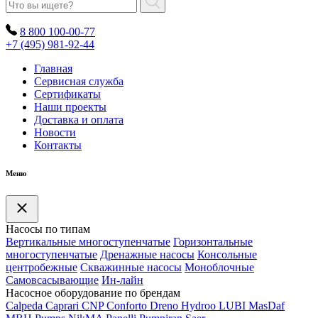
8 800 100-00-77
+7 (495) 981-92-44
Главная
Сервисная служба
Сертификаты
Наши проекты
Доставка и оплата
Новости
Контакты
Меню
Насосы по типам
Вертикальные многоступенчатые
Горизонтальные
многоступенчатые
Дренажные насосы
Консольные
центробежные
Скважинные насосы
Моноблочные
Самовсасывающие
Ин-лайн
Насосное оборудование по брендам
Calpeda
Caprari
CNP
Conforto
Dreno
Hydroo
LUBI
Mas
Daf