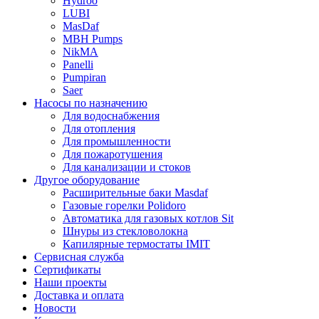
Hydroo
LUBI
Mas
Daf
MBH
Pumps
NikMA
Panelli
Pumpiran
Saer
Насосы по назначению
Для водоснабжения
Для отопления
Для промышленности
Для пожаротушения
Для канализации и стоков
Другое оборудование
Расширительные баки Masdaf
Газовые горелки Polidoro
Автоматика для газовых котлов Sit
Шнуры из стекловолокна
Капилярные термостаты IMIT
Сервисная служба
Сертификаты
Наши проекты
Доставка и оплата
Новости