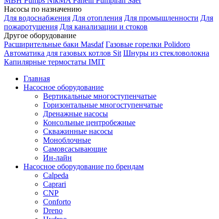
MBH
Pumps
NikMA
Panelli
Pumpiran
Saer
Насосы по назначению
Для водоснабжения
Для отопления
Для промышленности
Для
пожаротушения
Для канализации и стоков
Другое оборудование
Расширительные баки Masdaf
Газовые горелки Polidoro
Автоматика для газовых котлов Sit
Шнуры из стекловолокна
Капилярные термостаты IMIT
Главная
Насосное оборудование
Вертикальные многоступенчатые
Горизонтальные многоступенчатые
Дренажные насосы
Консольные центробежные
Скважинные насосы
Моноблочные
Самовсасывающие
Ин-лайн
Насосное оборудование по брендам
Calpeda
Caprari
CNP
Conforto
Dreno