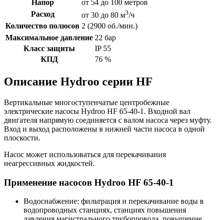
Напор
от 54 до 100 метров
3
Расход
от 30 до 80 м
/ч
Количество полюсов
2 (2900 об./мин.)
Максимальное давление
22 бар
Класс защиты
IP 55
КПД
76 %
Описание Hydroo серии HF
Вертикальные многоступенчатые центробежные
электрические насосы Hydroo HF 65-40-1. Входной вал
двигателя напрямую соединяется с валом насоса через муфту.
Вход и выход расположены в нижней части насоса в одной
плоскости.
Насос может использоваться для перекачивания
неагрессивных жидкостей.
Применение насосов Hydroo HF 65-40-1
Водоснабжение: фильтрация и перекачивание воды в
водопроводных станциях, станциях повышения
давления магистрального трубопровода, повышение