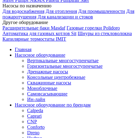
MBH
Pumps
NikMA
Panelli
Pumpiran
Saer
Насосы по назначению
Для водоснабжения
Для отопления
Для промышленности
Для
пожаротушения
Для канализации и стоков
Другое оборудование
Расширительные баки Masdaf
Газовые горелки Polidoro
Автоматика для газовых котлов Sit
Шнуры из стекловолокна
Капилярные термостаты IMIT
Главная
Насосное оборудование
Вертикальные многоступенчатые
Горизонтальные многоступенчатые
Дренажные насосы
Консольные центробежные
Скважинные насосы
Моноблочные
Самовсасывающие
Ин-лайн
Насосное оборудование по брендам
Calpeda
Caprari
CNP
Conforto
Dreno