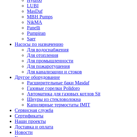
Hydroo
LUBI
Mas
Daf
MBH
Pumps
NikMA
Panelli
Pumpiran
Saer
Насосы по назначению
Для водоснабжения
Для отопления
Для промышленности
Для пожаротушения
Для канализации и стоков
Другое оборудование
Расширительные баки Masdaf
Газовые горелки Polidoro
Автоматика для газовых котлов Sit
Шнуры из стекловолокна
Капилярные термостаты IMIT
Сервисная служба
Сертификаты
Наши проекты
Доставка и оплата
Новости