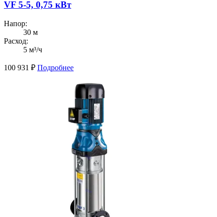
VF 5-5, 0,75 кВт
Напор:
30 м
Расход:
5 м³/ч
100 931
₽
Подробнее