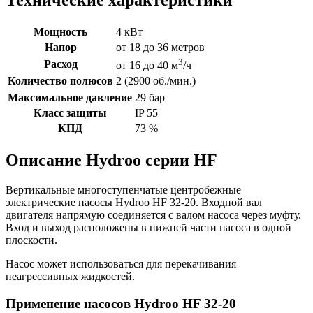
Технические характеристики
Мощность
4 кВт
Напор
от 18 до 36 метров
3
Расход
от 16 до 40 м
/ч
Количество полюсов
2 (2900 об./мин.)
Максимальное давление
29 бар
Класс защиты
IP 55
КПД
73 %
Описание Hydroo серии HF
Вертикальные многоступенчатые центробежные
электрические насосы Hydroo HF 32-20. Входной вал
двигателя напрямую соединяется с валом насоса через муфту.
Вход и выход расположены в нижней части насоса в одной
плоскости.
Насос может использоваться для перекачивания
неагрессивных жидкостей.
Применение насосов Hydroo HF 32-20