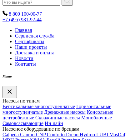
8 800 100-00-77
+7 (495) 981-92-44
Главная
Сервисная служба
Сертификаты
Наши проекты
Доставка и оплата
Новости
Контакты
Меню
Насосы по типам
Вертикальные многоступенчатые
Горизонтальные
многоступенчатые
Дренажные насосы
Консольные
центробежные
Скважинные насосы
Моноблочные
Самовсасывающие
Ин-лайн
Насосное оборудование по брендам
Calpeda
Caprari
CNP
Conforto
Dreno
Hydroo
LUBI
Mas
Daf