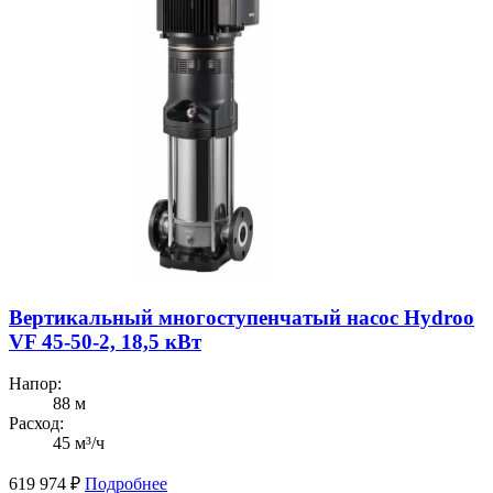
Вертикальный многоступенчатый насос Hydroo
VF 45-50-2, 18,5 кВт
Напор:
88 м
Расход:
45 м³/ч
619 974
₽
Подробнее