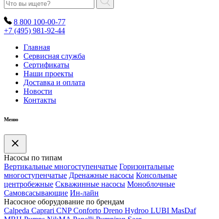
8 800 100-00-77
+7 (495) 981-92-44
Главная
Сервисная служба
Сертификаты
Наши проекты
Доставка и оплата
Новости
Контакты
Меню
Насосы по типам
Вертикальные многоступенчатые
Горизонтальные
многоступенчатые
Дренажные насосы
Консольные
центробежные
Скважинные насосы
Моноблочные
Самовсасывающие
Ин-лайн
Насосное оборудование по брендам
Calpeda
Caprari
CNP
Conforto
Dreno
Hydroo
LUBI
Mas
Daf