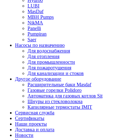
Hydroo
LUBI
Mas
Daf
MBH
Pumps
NikMA
Panelli
Pumpiran
Saer
Насосы по назначению
Для водоснабжения
Для отопления
Для промышленности
Для пожаротушения
Для канализации и стоков
Другое оборудование
Расширительные баки Masdaf
Газовые горелки Polidoro
Автоматика для газовых котлов Sit
Шнуры из стекловолокна
Капилярные термостаты IMIT
Сервисная служба
Сертификаты
Наши проекты
Доставка и оплата
Новости