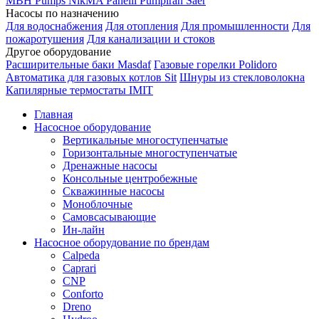
MBH
Pumps
NikMA
Panelli
Pumpiran
Saer
Насосы по назначению
Для водоснабжения
Для отопления
Для промышленности
Для
пожаротушения
Для канализации и стоков
Другое оборудование
Расширительные баки Masdaf
Газовые горелки Polidoro
Автоматика для газовых котлов Sit
Шнуры из стекловолокна
Капилярные термостаты IMIT
Главная
Насосное оборудование
Вертикальные многоступенчатые
Горизонтальные многоступенчатые
Дренажные насосы
Консольные центробежные
Скважинные насосы
Моноблочные
Самовсасывающие
Ин-лайн
Насосное оборудование по брендам
Calpeda
Caprari
CNP
Conforto
Dreno