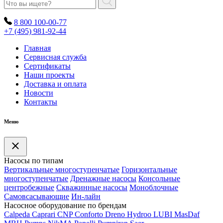
8 800 100-00-77
+7 (495) 981-92-44
Главная
Сервисная служба
Сертификаты
Наши проекты
Доставка и оплата
Новости
Контакты
Меню
Насосы по типам
Вертикальные многоступенчатые
Горизонтальные
многоступенчатые
Дренажные насосы
Консольные
центробежные
Скважинные насосы
Моноблочные
Самовсасывающие
Ин-лайн
Насосное оборудование по брендам
Calpeda
Caprari
CNP
Conforto
Dreno
Hydroo
LUBI
Mas
Daf