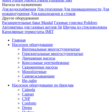
MBH
Pumps
NikMA
Panelli
Pumpiran
Saer
Насосы по назначению
Для водоснабжения
Для отопления
Для промышленности
Для
пожаротушения
Для канализации и стоков
Другое оборудование
Расширительные баки Masdaf
Газовые горелки Polidoro
Автоматика для газовых котлов Sit
Шнуры из стекловолокна
Капилярные термостаты IMIT
Главная
Насосное оборудование
Вертикальные многоступенчатые
Горизонтальные многоступенчатые
Дренажные насосы
Консольные центробежные
Скважинные насосы
Моноблочные
Самовсасывающие
Ин-лайн
Насосное оборудование по брендам
Calpeda
Caprari
CNP
Conforto
Dreno