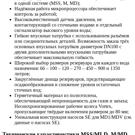
в одной системе (MSS, M, MD);
Надёжная работа микропроцессора обеспечивает
контроль за работой;
Высококачественный датчик давления, не
контактирующий со сточными водами и отдельный
сигнализатор высокого уровня воды;
Гибкие впускные патрубки с использованием разъёмов
или соединительных деталей. Возможность заказа трёх
основных впускных патрубков диаметром DN100 с
двумя дополнительными впускными патрубками
обеспечивает максимальную гибкость
Широкий выбор размеров резервуара для каждого вида
назначения: 66 – 100 – 120 – 270 – 450 – 900 и 1350
литров;
Закруглённые днища резервуаров, предотвращающие
осадкообразования и снижение уровня остаточных
сточных вод;
Герметичный материал из полиэтилена,
обеспечивающий непроницаемость для газов и запаха;
Несинхронизированные рабочие колеса Vortex,
пропускающие твёрдые включения размером до 80 мм;
Уникальная конструкция насосов SE для MD1/MDV (см.
данные о насосах SE).
Технические характеристики MSS/MLD, M/MD