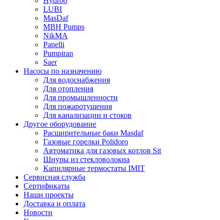
Hydroo
LUBI
Mas
Daf
MBH
Pumps
NikMA
Panelli
Pumpiran
Saer
Насосы по назначению
Для водоснабжения
Для отопления
Для промышленности
Для пожаротушения
Для канализации и стоков
Другое оборудование
Расширительные баки Masdaf
Газовые горелки Polidoro
Автоматика для газовых котлов Sit
Шнуры из стекловолокна
Капилярные термостаты IMIT
Сервисная служба
Сертификаты
Наши проекты
Доставка и оплата
Новости