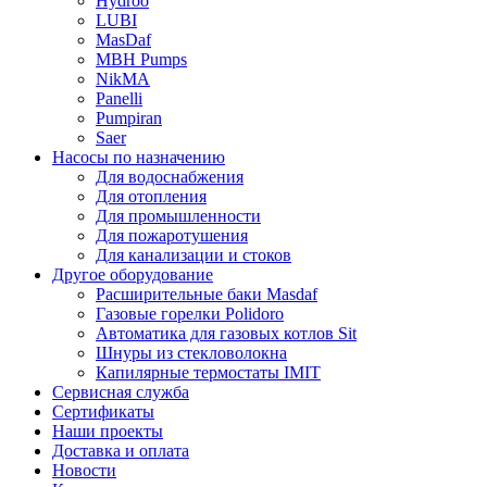
Hydroo
LUBI
Mas
Daf
MBH
Pumps
NikMA
Panelli
Pumpiran
Saer
Насосы по назначению
Для водоснабжения
Для отопления
Для промышленности
Для пожаротушения
Для канализации и стоков
Другое оборудование
Расширительные баки Masdaf
Газовые горелки Polidoro
Автоматика для газовых котлов Sit
Шнуры из стекловолокна
Капилярные термостаты IMIT
Сервисная служба
Сертификаты
Наши проекты
Доставка и оплата
Новости