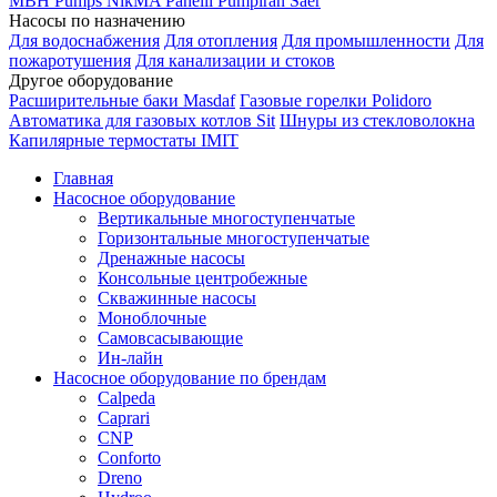
MBH
Pumps
NikMA
Panelli
Pumpiran
Saer
Насосы по назначению
Для водоснабжения
Для отопления
Для промышленности
Для
пожаротушения
Для канализации и стоков
Другое оборудование
Расширительные баки Masdaf
Газовые горелки Polidoro
Автоматика для газовых котлов Sit
Шнуры из стекловолокна
Капилярные термостаты IMIT
Главная
Насосное оборудование
Вертикальные многоступенчатые
Горизонтальные многоступенчатые
Дренажные насосы
Консольные центробежные
Скважинные насосы
Моноблочные
Самовсасывающие
Ин-лайн
Насосное оборудование по брендам
Calpeda
Caprari
CNP
Conforto
Dreno