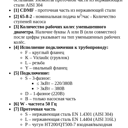
стали AISI 304
[1] CDMF
- проточная часть из нержавеющей стали
3
[2] 65-8-2
- номинальная подача м
/час - Количество
ступеней насоса
[3] Количество рабочих колес уменьшенного
диаметра
. Наличие буквы А или B (или совместно)
после цифры указывает на тип уменьшенных рабочих
колёс.
[4] Исполнение подключения к трубопроводу:
F – круглый фланец
K – Victaulic (грувлок)
L – резьба
Y – овальный фланец
[5] Подключение:
S – 3-фазное:
≤ 3кВт – 220/380В
> 3кВт – 380В
D – 1-фазное (220В)
B – только насосная часть
[6] W - частота 50 Гц
[7] Проточная часть
S – нержавеющая сталь EN 1.4301 (AISI 304)
L – нержавеющая сталь EN 1.4404 (AISI 316L)
P – чугун HT200/QT500-7 входная/выходная