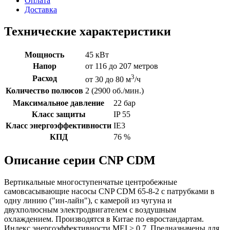
Оплата
Доставка
Технические характеристики
Мощность
45 кВт
Напор
от 116 до 207 метров
3
Расход
от 30 до 80 м
/ч
Количество полюсов
2 (2900 об./мин.)
Максимальное давление
22 бар
Класс защиты
IP 55
Класс энергоэффективности
IE3
КПД
76 %
Описание серии CNP CDM
Вертикальные многоступенчатые центробежные
самовсасывающие насосы CNP CDM 65-8-2 с патрубками в
одну линию ("ин-лайн"), с камерой из чугуна и
двухполюсным электродвигателем с воздушным
охлаждением. Производятся в Китае по евростандартам.
Индекс энергоэффективности MEI > 0,7. Предназначены для