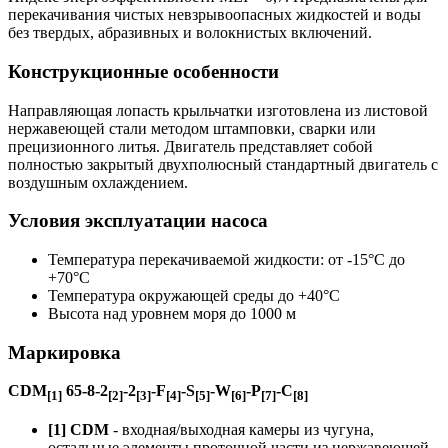
перекачивания чистых невзрывоопасных жидкостей и воды
без твердых, абразивных и волокнистых включений.
Конструкционные особенности
Направляющая лопасть крыльчатки изготовлена из листовой
нержавеющей стали методом штамповки, сварки или
прецизионного литья. Двигатель представляет собой
полностью закрытый двухполюсный стандартный двигатель с
воздушным охлаждением.
Условия эксплуатации насоса
Температура перекачиваемой жидкости: от -15°C до
+70°C
Температура окружающей среды до +40°C
Высота над уровнем моря до 1000 м
Маркировка
CDM
65-8-2
-2
-F
-S
-W
-P
-C
[1]
[2]
[3]
[4]
[5]
[6]
[7]
[8]
[1] CDM
- входная/выходная камеры из чугуна,
остальные элементы проточной части из нержавеющей