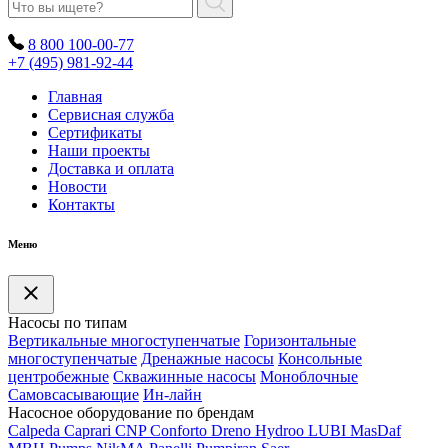
8 800 100-00-77
+7 (495) 981-92-44
Главная
Сервисная служба
Сертификаты
Наши проекты
Доставка и оплата
Новости
Контакты
Меню
Насосы по типам
Вертикальные многоступенчатые
Горизонтальные
многоступенчатые
Дренажные насосы
Консольные
центробежные
Скважинные насосы
Моноблочные
Самовсасывающие
Ин-лайн
Насосное оборудование по брендам
Calpeda
Caprari
CNP
Conforto
Dreno
Hydroo
LUBI
Mas
Daf