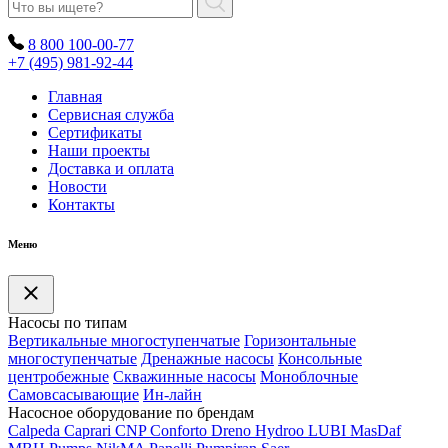
8 800 100-00-77
+7 (495) 981-92-44
Главная
Сервисная служба
Сертификаты
Наши проекты
Доставка и оплата
Новости
Контакты
Меню
Насосы по типам
Вертикальные многоступенчатые
Горизонтальные
многоступенчатые
Дренажные насосы
Консольные
центробежные
Скважинные насосы
Моноблочные
Самовсасывающие
Ин-лайн
Насосное оборудование по брендам
Calpeda
Caprari
CNP
Conforto
Dreno
Hydroo
LUBI
Mas
Daf