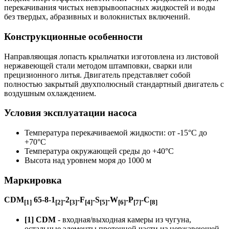
перекачивания чистых невзрывоопасных жидкостей и воды
без твердых, абразивных и волокнистых включений.
Конструкционные особенности
Направляющая лопасть крыльчатки изготовлена из листовой
нержавеющей стали методом штамповки, сварки или
прецизионного литья. Двигатель представляет собой
полностью закрытый двухполюсный стандартный двигатель с
воздушным охлаждением.
Условия эксплуатации насоса
Температура перекачиваемой жидкости: от -15°C до
+70°C
Температура окружающей среды до +40°C
Высота над уровнем моря до 1000 м
Маркировка
CDM
65-8-1
-2
-F
-S
-W
-P
-C
[1]
[2]
[3]
[4]
[5]
[6]
[7]
[8]
[1] CDM
- входная/выходная камеры из чугуна,
остальные элементы проточной части из нержавеющей