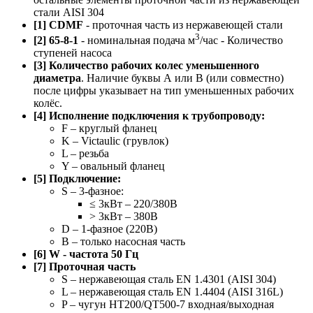
стали AISI 304
[1] CDMF
- проточная часть из нержавеющей стали
3
[2] 65-8-1
- номинальная подача м
/час - Количество
ступеней насоса
[3] Количество рабочих колес уменьшенного
диаметра
. Наличие буквы А или B (или совместно)
после цифры указывает на тип уменьшенных рабочих
колёс.
[4] Исполнение подключения к трубопроводу:
F – круглый фланец
K – Victaulic (грувлок)
L – резьба
Y – овальный фланец
[5] Подключение:
S – 3-фазное:
≤ 3кВт – 220/380В
> 3кВт – 380В
D – 1-фазное (220В)
B – только насосная часть
[6] W - частота 50 Гц
[7] Проточная часть
S – нержавеющая сталь EN 1.4301 (AISI 304)
L – нержавеющая сталь EN 1.4404 (AISI 316L)
P – чугун HT200/QT500-7 входная/выходная