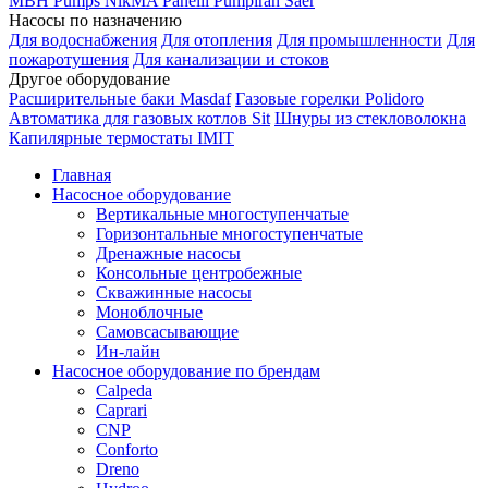
MBH
Pumps
NikMA
Panelli
Pumpiran
Saer
Насосы по назначению
Для водоснабжения
Для отопления
Для промышленности
Для
пожаротушения
Для канализации и стоков
Другое оборудование
Расширительные баки Masdaf
Газовые горелки Polidoro
Автоматика для газовых котлов Sit
Шнуры из стекловолокна
Капилярные термостаты IMIT
Главная
Насосное оборудование
Вертикальные многоступенчатые
Горизонтальные многоступенчатые
Дренажные насосы
Консольные центробежные
Скважинные насосы
Моноблочные
Самовсасывающие
Ин-лайн
Насосное оборудование по брендам
Calpeda
Caprari
CNP
Conforto
Dreno