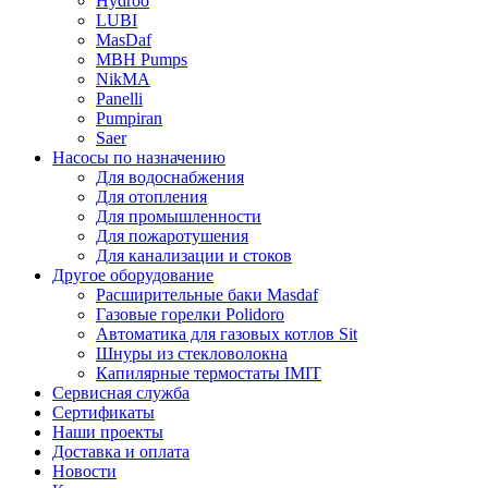
Hydroo
LUBI
Mas
Daf
MBH
Pumps
NikMA
Panelli
Pumpiran
Saer
Насосы по назначению
Для водоснабжения
Для отопления
Для промышленности
Для пожаротушения
Для канализации и стоков
Другое оборудование
Расширительные баки Masdaf
Газовые горелки Polidoro
Автоматика для газовых котлов Sit
Шнуры из стекловолокна
Капилярные термостаты IMIT
Сервисная служба
Сертификаты
Наши проекты
Доставка и оплата
Новости