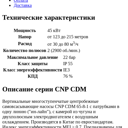
Оплата
Доставка
Технические характеристики
Мощность
45 кВт
Напор
от 123 до 215 метров
3
Расход
от 30 до 80 м
/ч
Количество полюсов
2 (2900 об./мин.)
Максимальное давление
22 бар
Класс защиты
IP 55
Класс энергоэффективности
IE3
КПД
76 %
Описание серии CNP CDM
Вертикальные многоступенчатые центробежные
самовсасывающие насосы CNP CDM 65-8-1 с патрубками в
одну линию ("ин-лайн"), с камерой из чугуна и
двухполюсным электродвигателем с воздушным
охлаждением. Производятся в Китае по евростандартам.
Индекс энергоэффективности MEI > 0,7. Предназначены для