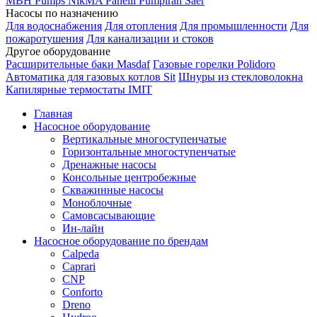
MBH
Pumps
NikMA
Panelli
Pumpiran
Saer
Насосы по назначению
Для водоснабжения
Для отопления
Для промышленности
Для
пожаротушения
Для канализации и стоков
Другое оборудование
Расширительные баки Masdaf
Газовые горелки Polidoro
Автоматика для газовых котлов Sit
Шнуры из стекловолокна
Капилярные термостаты IMIT
Главная
Насосное оборудование
Вертикальные многоступенчатые
Горизонтальные многоступенчатые
Дренажные насосы
Консольные центробежные
Скважинные насосы
Моноблочные
Самовсасывающие
Ин-лайн
Насосное оборудование по брендам
Calpeda
Caprari
CNP
Conforto
Dreno