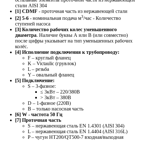
стали AISI 304
[1] CDMF
- проточная часть из нержавеющей стали
3
[2] 5-6
- номинальная подача м
/час - Количество
ступеней насоса
[3] Количество рабочих колес уменьшенного
диаметра
. Наличие буквы А или B (или совместно)
после цифры указывает на тип уменьшенных рабочих
колёс.
[4] Исполнение подключения к трубопроводу:
F – круглый фланец
K – Victaulic (грувлок)
L – резьба
Y – овальный фланец
[5] Подключение:
S – 3-фазное:
≤ 3кВт – 220/380В
> 3кВт – 380В
D – 1-фазное (220В)
B – только насосная часть
[6] W - частота 50 Гц
[7] Проточная часть
S – нержавеющая сталь EN 1.4301 (AISI 304)
L – нержавеющая сталь EN 1.4404 (AISI 316L)
P – чугун HT200/QT500-7 входная/выходная