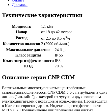
Оплата
Доставка
Технические характеристики
Мощность
1,1 кВт
Напор
от 18 до 42 метров
3
Расход
от 2,5 до 8,5 м
/ч
Количество полюсов
2 (2900 об./мин.)
Максимальное давление
24 бар
Класс защиты
IP 55
Класс энергоэффективности
IE3
КПД
70 %
Описание серии CNP CDM
Вертикальные многоступенчатые центробежные
самовсасывающие насосы CNP CDM 5-6 с патрубками в одну
линию ("ин-лайн"), с камерой из чугуна и двухполюсным
электродвигателем с воздушным охлаждением. Производятся
в Китае по евростандартам. Индекс энергоэффективности
MEI > 0,7. Предназначены для перекачивания чистых