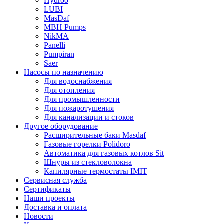
Hydroo
LUBI
Mas
Daf
MBH
Pumps
NikMA
Panelli
Pumpiran
Saer
Насосы по назначению
Для водоснабжения
Для отопления
Для промышленности
Для пожаротушения
Для канализации и стоков
Другое оборудование
Расширительные баки Masdaf
Газовые горелки Polidoro
Автоматика для газовых котлов Sit
Шнуры из стекловолокна
Капилярные термостаты IMIT
Сервисная служба
Сертификаты
Наши проекты
Доставка и оплата
Новости