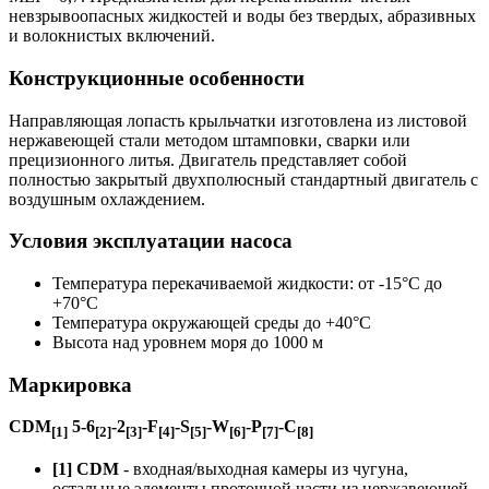
невзрывоопасных жидкостей и воды без твердых, абразивных
и волокнистых включений.
Конструкционные особенности
Направляющая лопасть крыльчатки изготовлена из листовой
нержавеющей стали методом штамповки, сварки или
прецизионного литья. Двигатель представляет собой
полностью закрытый двухполюсный стандартный двигатель с
воздушным охлаждением.
Условия эксплуатации насоса
Температура перекачиваемой жидкости: от -15°C до
+70°C
Температура окружающей среды до +40°C
Высота над уровнем моря до 1000 м
Маркировка
CDM
5-6
-2
-F
-S
-W
-P
-C
[1]
[2]
[3]
[4]
[5]
[6]
[7]
[8]
[1] CDM
- входная/выходная камеры из чугуна,
остальные элементы проточной части из нержавеющей