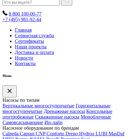
8 800 100-00-77
+7 (495) 981-92-44
Главная
Сервисная служба
Сертификаты
Наши проекты
Доставка и оплата
Новости
Контакты
Меню
Насосы по типам
Вертикальные многоступенчатые
Горизонтальные
многоступенчатые
Дренажные насосы
Консольные
центробежные
Скважинные насосы
Моноблочные
Самовсасывающие
Ин-лайн
Насосное оборудование по брендам
Calpeda
Caprari
CNP
Conforto
Dreno
Hydroo
LUBI
Mas
Daf