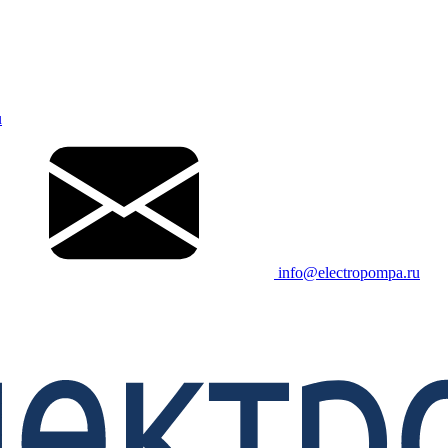
u
info@electropompa.ru