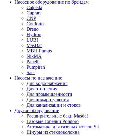
Насосное оборудование по брендам
Calpeda
Caprari
CNP
Conforto
Dreno
Hydroo
LUBI
Mas
Daf
MBH
Pumps
NikMA
Panelli
Pumpiran
Saer
Насосы по назначению
Для водоснабжения
Для отопления
Для промышленности
Для пожаротушения
Для канализации и стоков
Другое оборудование
Расширительные баки Masdaf
Газовые горелки Polidoro
Автоматика для газовых котлов Sit
Шнуры из стекловолокна