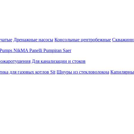
нчатые
Дренажные насосы
Консольные центробежные
Скважинн
Pumps
NikMA
Panelli
Pumpiran
Saer
пожаротушения
Для канализации и стоков
ика для газовых котлов Sit
Шнуры из стекловолокна
Капилярны