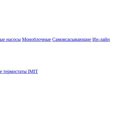
ые насосы
Моноблочные
Самовсасывающие
Ин-лайн
е термостаты IMIT