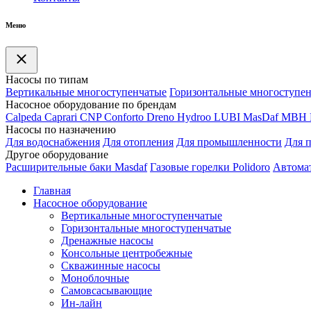
Меню
Насосы по типам
Вертикальные многоступенчатые
Горизонтальные многоступе
Насосное оборудование по брендам
Calpeda
Caprari
CNP
Conforto
Dreno
Hydroo
LUBI
Mas
Daf
MBH
Насосы по назначению
Для водоснабжения
Для отопления
Для промышленности
Для 
Другое оборудование
Расширительные баки Masdaf
Газовые горелки Polidoro
Автомат
Главная
Насосное оборудование
Вертикальные многоступенчатые
Горизонтальные многоступенчатые
Дренажные насосы
Консольные центробежные
Скважинные насосы
Моноблочные
Самовсасывающие
Ин-лайн