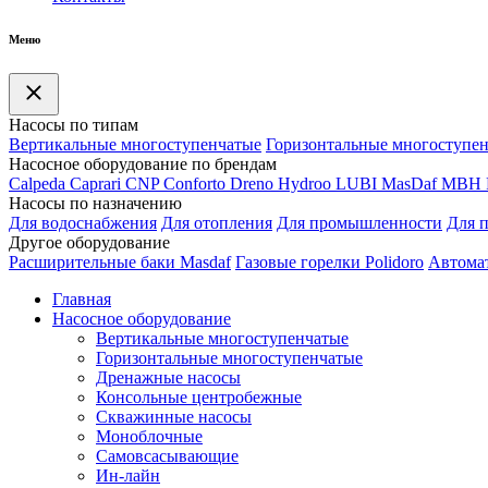
Меню
Насосы по типам
Вертикальные многоступенчатые
Горизонтальные многоступе
Насосное оборудование по брендам
Calpeda
Caprari
CNP
Conforto
Dreno
Hydroo
LUBI
Mas
Daf
MBH
Насосы по назначению
Для водоснабжения
Для отопления
Для промышленности
Для 
Другое оборудование
Расширительные баки Masdaf
Газовые горелки Polidoro
Автомат
Главная
Насосное оборудование
Вертикальные многоступенчатые
Горизонтальные многоступенчатые
Дренажные насосы
Консольные центробежные
Скважинные насосы
Моноблочные
Самовсасывающие
Ин-лайн