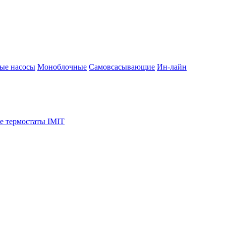
ые насосы
Моноблочные
Самовсасывающие
Ин-лайн
е термостаты IMIT