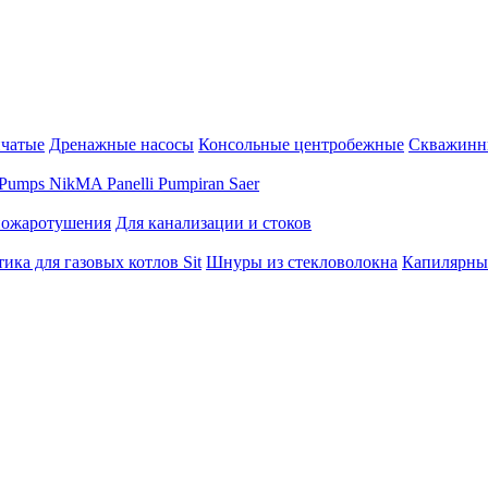
нчатые
Дренажные насосы
Консольные центробежные
Скважинн
Pumps
NikMA
Panelli
Pumpiran
Saer
пожаротушения
Для канализации и стоков
ика для газовых котлов Sit
Шнуры из стекловолокна
Капилярны