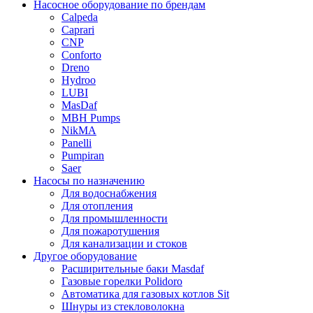
Насосное оборудование по брендам
Calpeda
Caprari
CNP
Conforto
Dreno
Hydroo
LUBI
Mas
Daf
MBH
Pumps
NikMA
Panelli
Pumpiran
Saer
Насосы по назначению
Для водоснабжения
Для отопления
Для промышленности
Для пожаротушения
Для канализации и стоков
Другое оборудование
Расширительные баки Masdaf
Газовые горелки Polidoro
Автоматика для газовых котлов Sit
Шнуры из стекловолокна