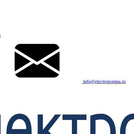
u
info@electropompa.ru