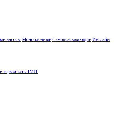
ые насосы
Моноблочные
Самовсасывающие
Ин-лайн
е термостаты IMIT