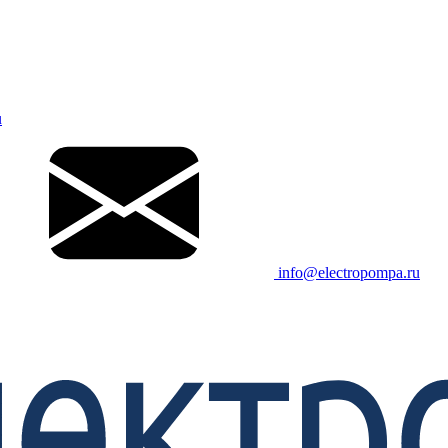
u
info@electropompa.ru