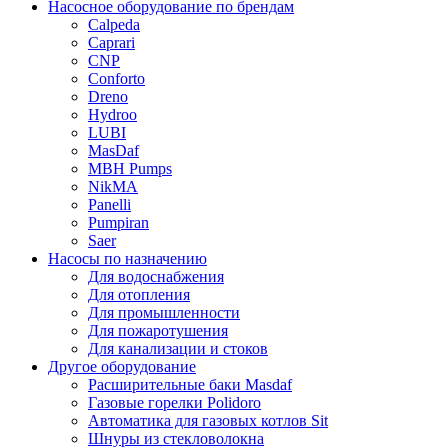
Насосное оборудование по брендам
Calpeda
Caprari
CNP
Conforto
Dreno
Hydroo
LUBI
Mas
Daf
MBH
Pumps
NikMA
Panelli
Pumpiran
Saer
Насосы по назначению
Для водоснабжения
Для отопления
Для промышленности
Для пожаротушения
Для канализации и стоков
Другое оборудование
Расширительные баки Masdaf
Газовые горелки Polidoro
Автоматика для газовых котлов Sit
Шнуры из стекловолокна