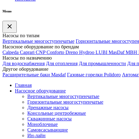
Меню
Насосы по типам
Вертикальные многоступенчатые
Горизонтальные многоступе
Насосное оборудование по брендам
Calpeda
Caprari
CNP
Conforto
Dreno
Hydroo
LUBI
Mas
Daf
MBH
Насосы по назначению
Для водоснабжения
Для отопления
Для промышленности
Для 
Другое оборудование
Расширительные баки Masdaf
Газовые горелки Polidoro
Автомат
Главная
Насосное оборудование
Вертикальные многоступенчатые
Горизонтальные многоступенчатые
Дренажные насосы
Консольные центробежные
Скважинные насосы
Моноблочные
Самовсасывающие
Ин-лайн