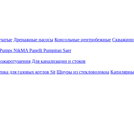
нчатые
Дренажные насосы
Консольные центробежные
Скважинн
Pumps
NikMA
Panelli
Pumpiran
Saer
пожаротушения
Для канализации и стоков
ика для газовых котлов Sit
Шнуры из стекловолокна
Капилярны