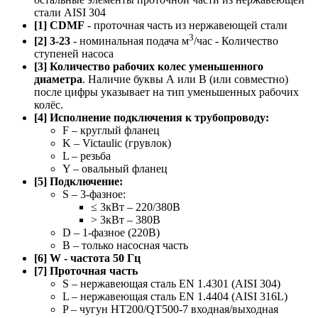
стали AISI 304
[1] CDMF
- проточная часть из нержавеющей стали
3
[2] 3-23
- номинальная подача м
/час - Количество
ступеней насоса
[3] Количество рабочих колес уменьшенного
диаметра
. Наличие буквы А или B (или совместно)
после цифры указывает на тип уменьшенных рабочих
колёс.
[4] Исполнение подключения к трубопроводу:
F – круглый фланец
K – Victaulic (грувлок)
L – резьба
Y – овальный фланец
[5] Подключение:
S – 3-фазное:
≤ 3кВт – 220/380В
> 3кВт – 380В
D – 1-фазное (220В)
B – только насосная часть
[6] W - частота 50 Гц
[7] Проточная часть
S – нержавеющая сталь EN 1.4301 (AISI 304)
L – нержавеющая сталь EN 1.4404 (AISI 316L)
P – чугун HT200/QT500-7 входная/выходная