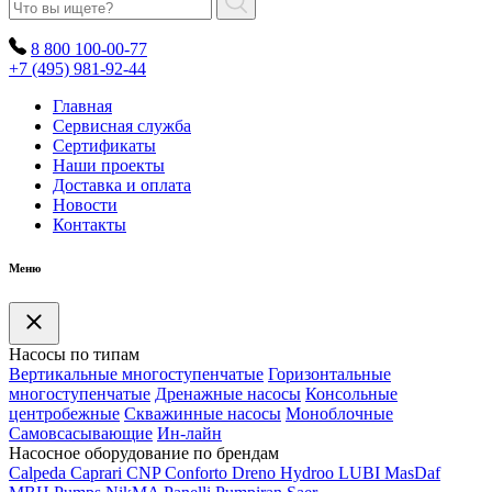
8 800 100-00-77
+7 (495) 981-92-44
Главная
Сервисная служба
Сертификаты
Наши проекты
Доставка и оплата
Новости
Контакты
Меню
Насосы по типам
Вертикальные многоступенчатые
Горизонтальные
многоступенчатые
Дренажные насосы
Консольные
центробежные
Скважинные насосы
Моноблочные
Самовсасывающие
Ин-лайн
Насосное оборудование по брендам
Calpeda
Caprari
CNP
Conforto
Dreno
Hydroo
LUBI
Mas
Daf