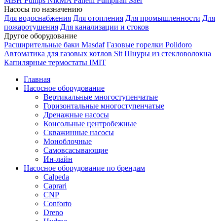
MBH
Pumps
NikMA
Panelli
Pumpiran
Saer
Насосы по назначению
Для водоснабжения
Для отопления
Для промышленности
Для
пожаротушения
Для канализации и стоков
Другое оборудование
Расширительные баки Masdaf
Газовые горелки Polidoro
Автоматика для газовых котлов Sit
Шнуры из стекловолокна
Капилярные термостаты IMIT
Главная
Насосное оборудование
Вертикальные многоступенчатые
Горизонтальные многоступенчатые
Дренажные насосы
Консольные центробежные
Скважинные насосы
Моноблочные
Самовсасывающие
Ин-лайн
Насосное оборудование по брендам
Calpeda
Caprari
CNP
Conforto
Dreno