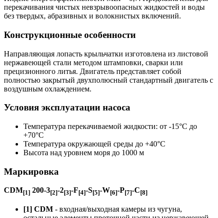
перекачивания чистых невзрывоопасных жидкостей и воды
без твердых, абразивных и волокнистых включений.
Конструкционные особенности
Направляющая лопасть крыльчатки изготовлена из листовой
нержавеющей стали методом штамповки, сварки или
прецизионного литья. Двигатель представляет собой
полностью закрытый двухполюсный стандартный двигатель с
воздушным охлаждением.
Условия эксплуатации насоса
Температура перекачиваемой жидкости: от -15°C до
+70°C
Температура окружающей среды до +40°C
Высота над уровнем моря до 1000 м
Маркировка
CDM
200-3
-2
-F
-S
-W
-P
-C
[1]
[2]
[3]
[4]
[5]
[6]
[7]
[8]
[1] CDM
- входная/выходная камеры из чугуна,
остальные элементы проточной части из нержавеющей