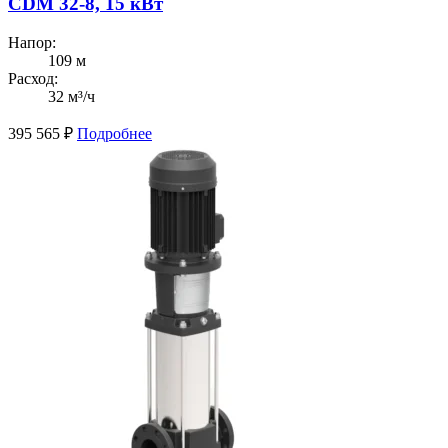
CDM 32-8, 15 кВт
Напор:
109 м
Расход:
32 м³/ч
395 565
₽
Подробнее