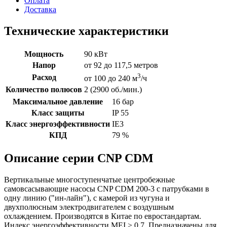
Оплата
Доставка
Технические характеристики
Мощность
90 кВт
Напор
от 92 до 117,5 метров
3
Расход
от 100 до 240 м
/ч
Количество полюсов
2 (2900 об./мин.)
Максимальное давление
16 бар
Класс защиты
IP 55
Класс энергоэффективности
IE3
КПД
79 %
Описание серии CNP CDM
Вертикальные многоступенчатые центробежные
самовсасывающие насосы CNP CDM 200-3 с патрубками в
одну линию ("ин-лайн"), с камерой из чугуна и
двухполюсным электродвигателем с воздушным
охлаждением. Производятся в Китае по евростандартам.
Индекс энергоэффективности MEI > 0,7. Предназначены для