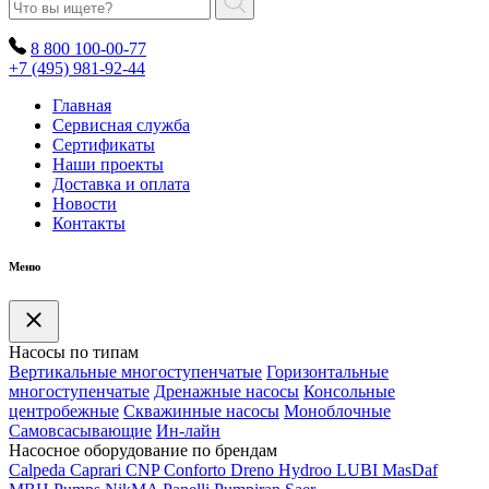
8 800 100-00-77
+7 (495) 981-92-44
Главная
Сервисная служба
Сертификаты
Наши проекты
Доставка и оплата
Новости
Контакты
Меню
Насосы по типам
Вертикальные многоступенчатые
Горизонтальные
многоступенчатые
Дренажные насосы
Консольные
центробежные
Скважинные насосы
Моноблочные
Самовсасывающие
Ин-лайн
Насосное оборудование по брендам
Calpeda
Caprari
CNP
Conforto
Dreno
Hydroo
LUBI
Mas
Daf