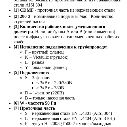
стали AISI 304
[1] CDMF
- проточная часть из нержавеющей стали
3
[2] 200-3
- номинальная подача м
/час - Количество
ступеней насоса
[3] Количество рабочих колес уменьшенного
диаметра
. Наличие буквы А или B (или совместно)
после цифры указывает на тип уменьшенных рабочих
колёс.
[4] Исполнение подключения к трубопроводу:
F – круглый фланец
K – Victaulic (грувлок)
L – резьба
Y – овальный фланец
[5] Подключение:
S – 3-фазное:
≤ 3кВт – 220/380В
> 3кВт – 380В
D – 1-фазное (220В)
B – только насосная часть
[6] W - частота 50 Гц
[7] Проточная часть
S – нержавеющая сталь EN 1.4301 (AISI 304)
L – нержавеющая сталь EN 1.4404 (AISI 316L)
P – чугун HT200/QT500-7 входная/выходная