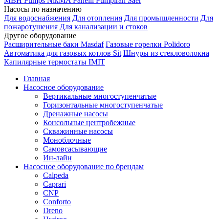
MBH
Pumps
NikMA
Panelli
Pumpiran
Saer
Насосы по назначению
Для водоснабжения
Для отопления
Для промышленности
Для
пожаротушения
Для канализации и стоков
Другое оборудование
Расширительные баки Masdaf
Газовые горелки Polidoro
Автоматика для газовых котлов Sit
Шнуры из стекловолокна
Капилярные термостаты IMIT
Главная
Насосное оборудование
Вертикальные многоступенчатые
Горизонтальные многоступенчатые
Дренажные насосы
Консольные центробежные
Скважинные насосы
Моноблочные
Самовсасывающие
Ин-лайн
Насосное оборудование по брендам
Calpeda
Caprari
CNP
Conforto
Dreno