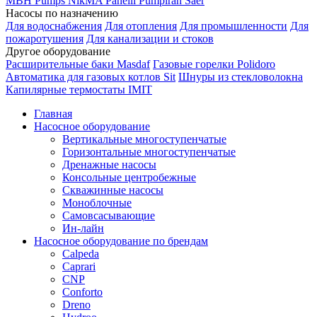
MBH
Pumps
NikMA
Panelli
Pumpiran
Saer
Насосы по назначению
Для водоснабжения
Для отопления
Для промышленности
Для
пожаротушения
Для канализации и стоков
Другое оборудование
Расширительные баки Masdaf
Газовые горелки Polidoro
Автоматика для газовых котлов Sit
Шнуры из стекловолокна
Капилярные термостаты IMIT
Главная
Насосное оборудование
Вертикальные многоступенчатые
Горизонтальные многоступенчатые
Дренажные насосы
Консольные центробежные
Скважинные насосы
Моноблочные
Самовсасывающие
Ин-лайн
Насосное оборудование по брендам
Calpeda
Caprari
CNP
Conforto
Dreno