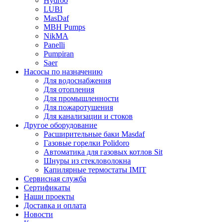
Hydroo
LUBI
Mas
Daf
MBH
Pumps
NikMA
Panelli
Pumpiran
Saer
Насосы по назначению
Для водоснабжения
Для отопления
Для промышленности
Для пожаротушения
Для канализации и стоков
Другое оборудование
Расширительные баки Masdaf
Газовые горелки Polidoro
Автоматика для газовых котлов Sit
Шнуры из стекловолокна
Капилярные термостаты IMIT
Сервисная служба
Сертификаты
Наши проекты
Доставка и оплата
Новости