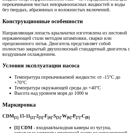
перекачивания чистых невзрывоопасных жидкостей и воды
без твердых, абразивных и волокнистых включений.
Конструкционные особенности
Направляющая лопасть крыльчатки изготовлена из листовой
нержавеющей стали методом штамповки, сварки или
прецизионного литья. Двигатель представляет собой
полностью закрытый двухполюсный стандартный двигатель с
воздушным охлаждением.
Условия эксплуатации насоса
Температура перекачиваемой жидкости: от -15°C до
+70°C
Температура окружающей среды до +40°C
Высота над уровнем моря до 1000 м
Маркировка
CDM
15-11
-2
-F
-S
-W
-P
-C
[1]
[2]
[3]
[4]
[5]
[6]
[7]
[8]
[1] CDM
- входная/выходная камеры из чугуна,
остальные элементы проточной части из нержавеющей