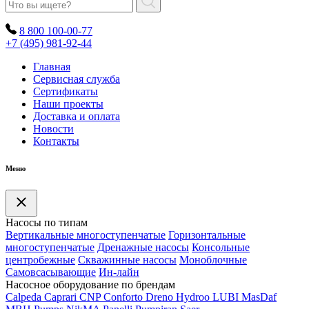
8 800 100-00-77
+7 (495) 981-92-44
Главная
Сервисная служба
Сертификаты
Наши проекты
Доставка и оплата
Новости
Контакты
Меню
Насосы по типам
Вертикальные многоступенчатые
Горизонтальные
многоступенчатые
Дренажные насосы
Консольные
центробежные
Скважинные насосы
Моноблочные
Самовсасывающие
Ин-лайн
Насосное оборудование по брендам
Calpeda
Caprari
CNP
Conforto
Dreno
Hydroo
LUBI
Mas
Daf