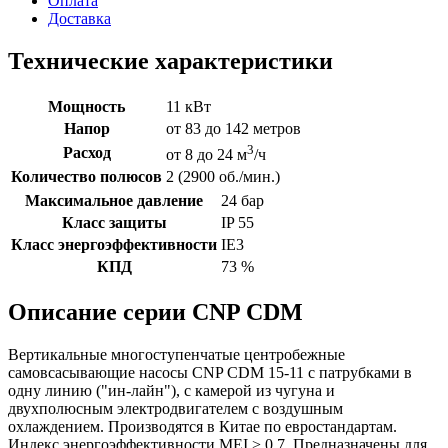
Оплата
Доставка
Технические характеристики
Мощность
11 кВт
Напор
от 83 до 142 метров
3
Расход
от 8 до 24 м
/ч
Количество полюсов
2 (2900 об./мин.)
Максимальное давление
24 бар
Класс защиты
IP 55
Класс энергоэффективности
IE3
КПД
73 %
Описание серии CNP CDM
Вертикальные многоступенчатые центробежные
самовсасывающие насосы CNP CDM 15-11 с патрубками в
одну линию ("ин-лайн"), с камерой из чугуна и
двухполюсным электродвигателем с воздушным
охлаждением. Производятся в Китае по евростандартам.
Индекс энергоэффективности MEI > 0,7. Предназначены для