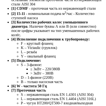
стали AISI 304
[1] CDMF
- проточная часть из нержавеющей стали
3
[2] 15-11
- номинальная подача м
/час - Количество
ступеней насоса
[3] Количество рабочих колес уменьшенного
диаметра
. Наличие буквы А или B (или совместно)
после цифры указывает на тип уменьшенных рабочих
колёс.
[4] Исполнение подключения к трубопроводу:
F – круглый фланец
K – Victaulic (грувлок)
L – резьба
Y – овальный фланец
[5] Подключение:
S – 3-фазное:
≤ 3кВт – 220/380В
> 3кВт – 380В
D – 1-фазное (220В)
B – только насосная часть
[6] W - частота 50 Гц
[7] Проточная часть
S – нержавеющая сталь EN 1.4301 (AISI 304)
L – нержавеющая сталь EN 1.4404 (AISI 316L)
P – чугун HT200/QT500-7 входная/выходная