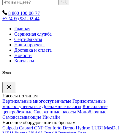
8 800 100-00-77
+7 (495) 981-92-44
Главная
Сервисная служба
Сертификаты
Наши проекты
Доставка и оплата
Новости
Контакты
Меню
Насосы по типам
Вертикальные многоступенчатые
Горизонтальные
многоступенчатые
Дренажные насосы
Консольные
центробежные
Скважинные насосы
Моноблочные
Самовсасывающие
Ин-лайн
Насосное оборудование по брендам
Calpeda
Caprari
CNP
Conforto
Dreno
Hydroo
LUBI
Mas
Daf