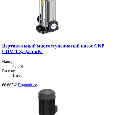
Вертикальный многоступенчатый насос CNP
CDM 1-8, 0,55 кВт
Напор:
43.5 м
Расход:
1 м³/ч
68 687
₽
Подробнее