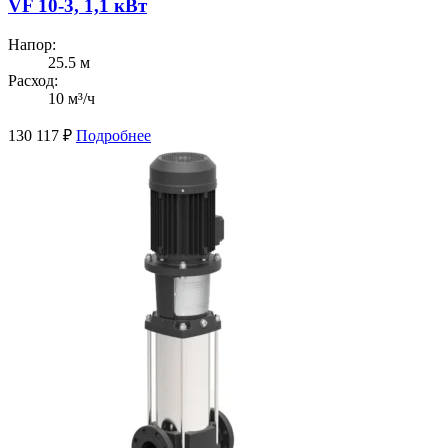
VF 10-3, 1,1 кВт
Напор:
25.5 м
Расход:
10 м³/ч
130 117
₽
Подробнее