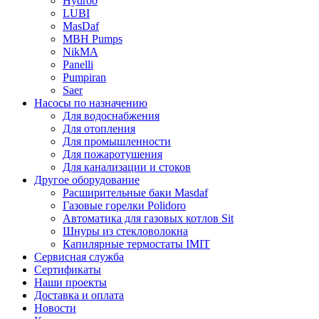
Hydroo
LUBI
Mas
Daf
MBH
Pumps
NikMA
Panelli
Pumpiran
Saer
Насосы по назначению
Для водоснабжения
Для отопления
Для промышленности
Для пожаротушения
Для канализации и стоков
Другое оборудование
Расширительные баки Masdaf
Газовые горелки Polidoro
Автоматика для газовых котлов Sit
Шнуры из стекловолокна
Капилярные термостаты IMIT
Сервисная служба
Сертификаты
Наши проекты
Доставка и оплата
Новости