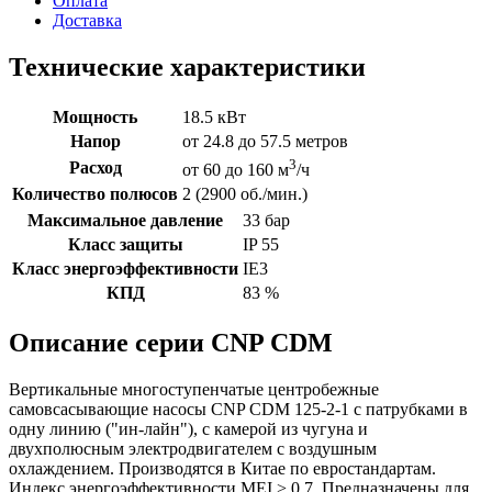
Оплата
Доставка
Технические характеристики
Мощность
18.5 кВт
Напор
от 24.8 до 57.5 метров
3
Расход
от 60 до 160 м
/ч
Количество полюсов
2 (2900 об./мин.)
Максимальное давление
33 бар
Класс защиты
IP 55
Класс энергоэффективности
IE3
КПД
83 %
Описание серии CNP CDM
Вертикальные многоступенчатые центробежные
самовсасывающие насосы CNP CDM 125-2-1 с патрубками в
одну линию ("ин-лайн"), с камерой из чугуна и
двухполюсным электродвигателем с воздушным
охлаждением. Производятся в Китае по евростандартам.
Индекс энергоэффективности MEI > 0,7. Предназначены для