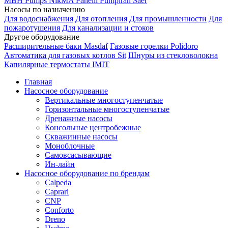
MBH
Pumps
NikMA
Panelli
Pumpiran
Saer
Насосы по назначению
Для водоснабжения
Для отопления
Для промышленности
Для
пожаротушения
Для канализации и стоков
Другое оборудование
Расширительные баки Masdaf
Газовые горелки Polidoro
Автоматика для газовых котлов Sit
Шнуры из стекловолокна
Капилярные термостаты IMIT
Главная
Насосное оборудование
Вертикальные многоступенчатые
Горизонтальные многоступенчатые
Дренажные насосы
Консольные центробежные
Скважинные насосы
Моноблочные
Самовсасывающие
Ин-лайн
Насосное оборудование по брендам
Calpeda
Caprari
CNP
Conforto
Dreno