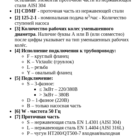
стали AISI 304
[1] CDMF
- проточная часть из нержавеющей стали
3
[2] 125-2-1
- номинальная подача м
/час - Количество
ступеней насоса
[3] Количество рабочих колес уменьшенного
диаметра
. Наличие буквы А или B (или совместно)
после цифры указывает на тип уменьшенных рабочих
колёс.
[4] Исполнение подключения к трубопроводу:
F – круглый фланец
K – Victaulic (грувлок)
L – резьба
Y – овальный фланец
[5] Подключение:
S – 3-фазное:
≤ 3кВт – 220/380В
> 3кВт – 380В
D – 1-фазное (220В)
B – только насосная часть
[6] W - частота 50 Гц
[7] Проточная часть
S – нержавеющая сталь EN 1.4301 (AISI 304)
L – нержавеющая сталь EN 1.4404 (AISI 316L)
P – чугун HT200/QT500-7 входная/выходная