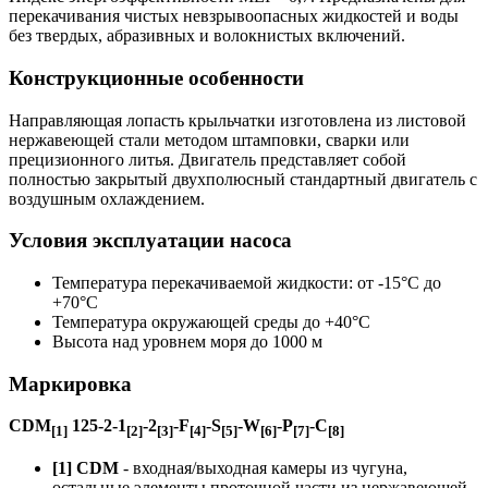
перекачивания чистых невзрывоопасных жидкостей и воды
без твердых, абразивных и волокнистых включений.
Конструкционные особенности
Направляющая лопасть крыльчатки изготовлена из листовой
нержавеющей стали методом штамповки, сварки или
прецизионного литья. Двигатель представляет собой
полностью закрытый двухполюсный стандартный двигатель с
воздушным охлаждением.
Условия эксплуатации насоса
Температура перекачиваемой жидкости: от -15°C до
+70°C
Температура окружающей среды до +40°C
Высота над уровнем моря до 1000 м
Маркировка
CDM
125-2-1
-2
-F
-S
-W
-P
-C
[1]
[2]
[3]
[4]
[5]
[6]
[7]
[8]
[1] CDM
- входная/выходная камеры из чугуна,
остальные элементы проточной части из нержавеющей