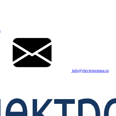
u
info@electropompa.ru