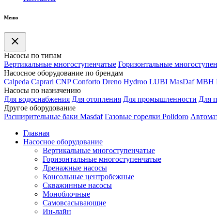
Меню
Насосы по типам
Вертикальные многоступенчатые
Горизонтальные многоступе
Насосное оборудование по брендам
Calpeda
Caprari
CNP
Conforto
Dreno
Hydroo
LUBI
Mas
Daf
MBH
Насосы по назначению
Для водоснабжения
Для отопления
Для промышленности
Для 
Другое оборудование
Расширительные баки Masdaf
Газовые горелки Polidoro
Автомат
Главная
Насосное оборудование
Вертикальные многоступенчатые
Горизонтальные многоступенчатые
Дренажные насосы
Консольные центробежные
Скважинные насосы
Моноблочные
Самовсасывающие
Ин-лайн