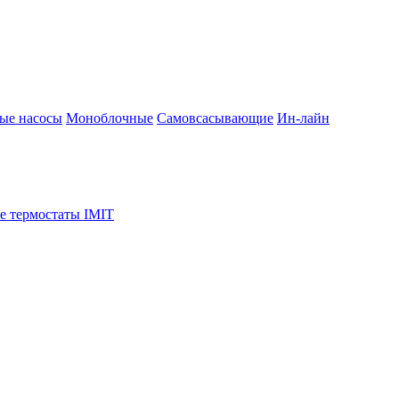
ые насосы
Моноблочные
Самовсасывающие
Ин-лайн
е термостаты IMIT