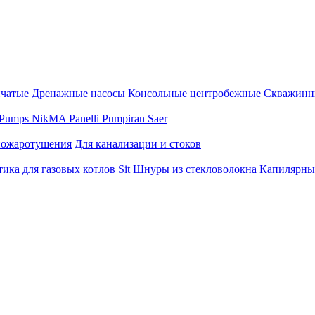
нчатые
Дренажные насосы
Консольные центробежные
Скважинн
Pumps
NikMA
Panelli
Pumpiran
Saer
пожаротушения
Для канализации и стоков
ика для газовых котлов Sit
Шнуры из стекловолокна
Капилярны