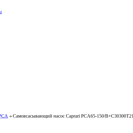
u
 PCA
Самовсасывающий насос Caprari PCA65-150/B+C30300T21