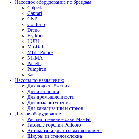
Насосное оборудование по брендам
Calpeda
Caprari
CNP
Conforto
Dreno
Hydroo
LUBI
Mas
Daf
MBH
Pumps
NikMA
Panelli
Pumpiran
Saer
Насосы по назначению
Для водоснабжения
Для отопления
Для промышленности
Для пожаротушения
Для канализации и стоков
Другое оборудование
Расширительные баки Masdaf
Газовые горелки Polidoro
Автоматика для газовых котлов Sit
Шнуры из стекловолокна