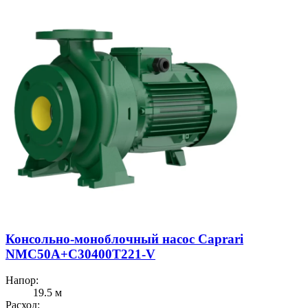
Консольно-моноблочный насос Caprari
NMC50A+C30400T221-V
Напор:
19.5 м
Расход: