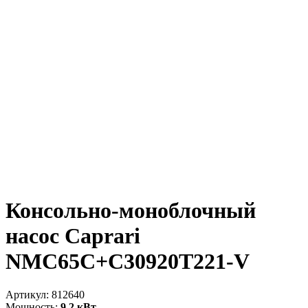
Консольно-моноблочный
насос Caprari
NMC65C+C30920T221-V
Артикул:
812640
Мощность:
9.2 кВт