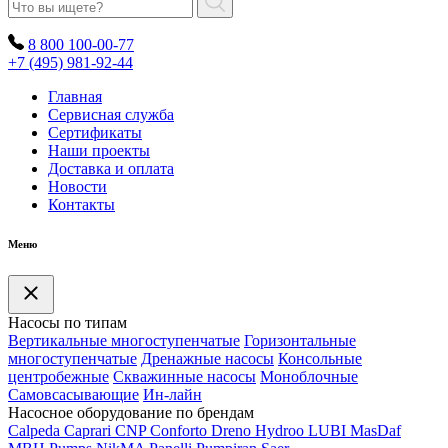
8 800 100-00-77
+7 (495) 981-92-44
Главная
Сервисная служба
Сертификаты
Наши проекты
Доставка и оплата
Новости
Контакты
Меню
Насосы по типам
Вертикальные многоступенчатые
Горизонтальные
многоступенчатые
Дренажные насосы
Консольные
центробежные
Скважинные насосы
Моноблочные
Самовсасывающие
Ин-лайн
Насосное оборудование по брендам
Calpeda
Caprari
CNP
Conforto
Dreno
Hydroo
LUBI
Mas
Daf