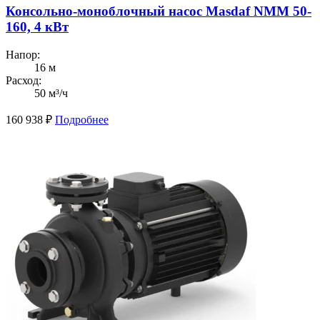
Консольно-моноблочный насос Masdaf NMM 50-
160, 4 кВт
Напор:
16 м
Расход:
50 м³/ч
160 938
₽
Подробнее