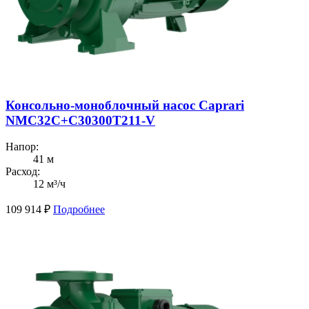
Консольно-моноблочный насос Caprari
NMC32C+C30300T211-V
Напор:
41 м
Расход:
12 м³/ч
109 914
₽
Подробнее