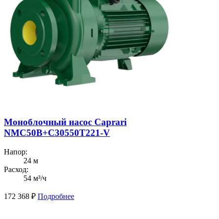
Моноблочный насос Caprari
NMC50B+C30550T221-V
Напор:
24 м
Расход:
54 м³/ч
172 368
₽
Подробнее