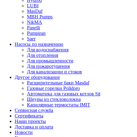
Hydroo
LUBI
Mas
Daf
MBH
Pumps
NikMA
Panelli
Pumpiran
Saer
Насосы по назначению
Для водоснабжения
Для отопления
Для промышленности
Для пожаротушения
Для канализации и стоков
Другое оборудование
Расширительные баки Masdaf
Газовые горелки Polidoro
Автоматика для газовых котлов Sit
Шнуры из стекловолокна
Капилярные термостаты IMIT
Сервисная служба
Сертификаты
Наши проекты
Доставка и оплата
Новости