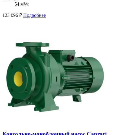
54 м³/ч
123 096
₽
Подробнее
Консольно-моноблочный насос Caprari