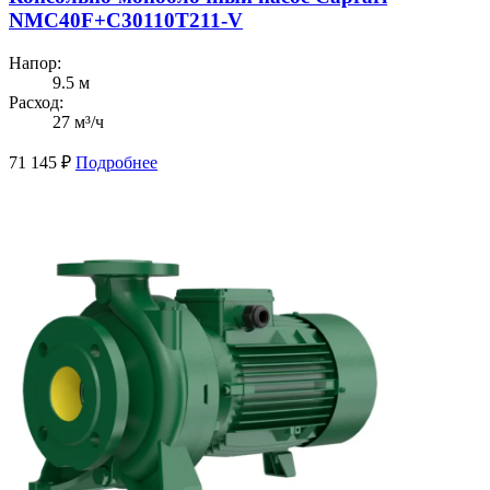
NMC40F+C30110T211-V
Напор:
9.5 м
Расход:
27 м³/ч
71 145
₽
Подробнее