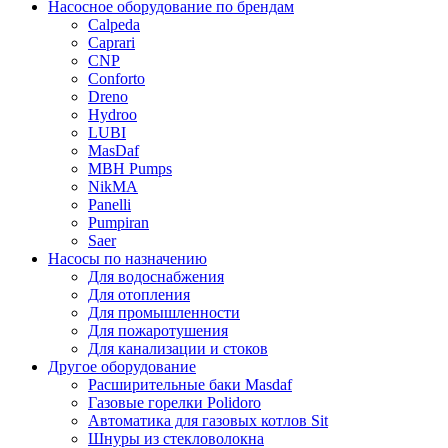
Насосное оборудование по брендам
Calpeda
Caprari
CNP
Conforto
Dreno
Hydroo
LUBI
Mas
Daf
MBH
Pumps
NikMA
Panelli
Pumpiran
Saer
Насосы по назначению
Для водоснабжения
Для отопления
Для промышленности
Для пожаротушения
Для канализации и стоков
Другое оборудование
Расширительные баки Masdaf
Газовые горелки Polidoro
Автоматика для газовых котлов Sit
Шнуры из стекловолокна