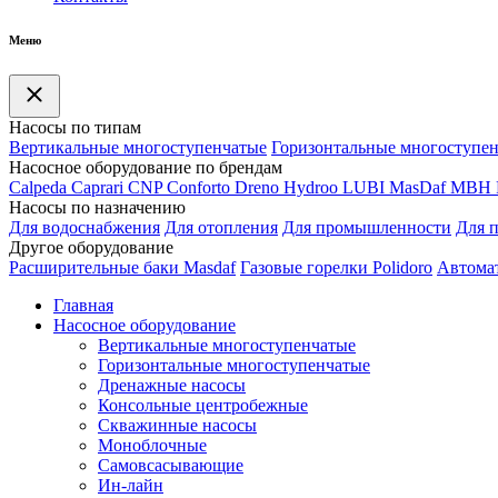
Меню
Насосы по типам
Вертикальные многоступенчатые
Горизонтальные многоступе
Насосное оборудование по брендам
Calpeda
Caprari
CNP
Conforto
Dreno
Hydroo
LUBI
Mas
Daf
MBH
Насосы по назначению
Для водоснабжения
Для отопления
Для промышленности
Для 
Другое оборудование
Расширительные баки Masdaf
Газовые горелки Polidoro
Автомат
Главная
Насосное оборудование
Вертикальные многоступенчатые
Горизонтальные многоступенчатые
Дренажные насосы
Консольные центробежные
Скважинные насосы
Моноблочные
Самовсасывающие
Ин-лайн