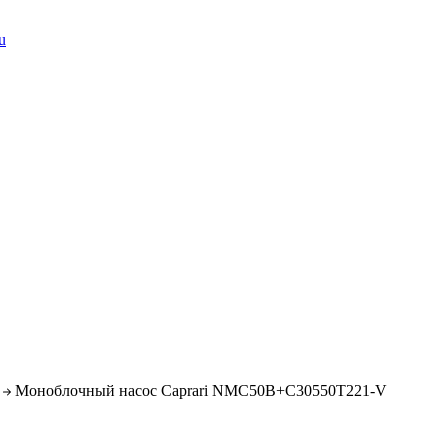
u
Моноблочный насос Caprari NMC50B+C30550T221-V