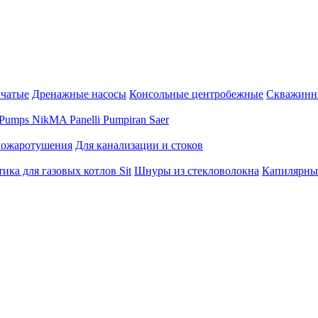
нчатые
Дренажные насосы
Консольные центробежные
Скважинн
Pumps
NikMA
Panelli
Pumpiran
Saer
пожаротушения
Для канализации и стоков
ика для газовых котлов Sit
Шнуры из стекловолокна
Капилярны