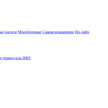
ые насосы
Моноблочные
Самовсасывающие
Ин-лайн
е термостаты IMIT