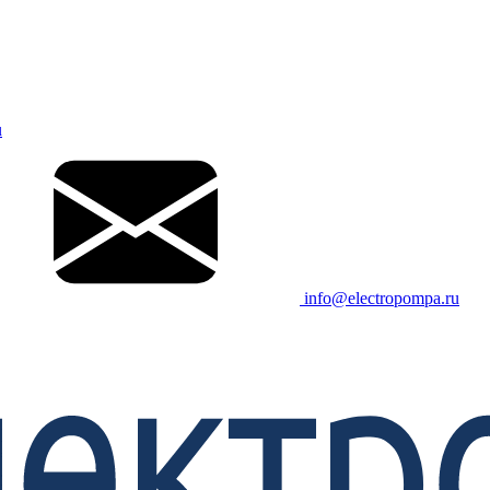
u
info@electropompa.ru