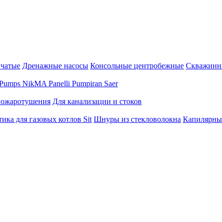
нчатые
Дренажные насосы
Консольные центробежные
Скважинн
Pumps
NikMA
Panelli
Pumpiran
Saer
пожаротушения
Для канализации и стоков
ика для газовых котлов Sit
Шнуры из стекловолокна
Капилярны