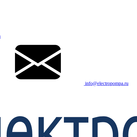
u
info@electropompa.ru