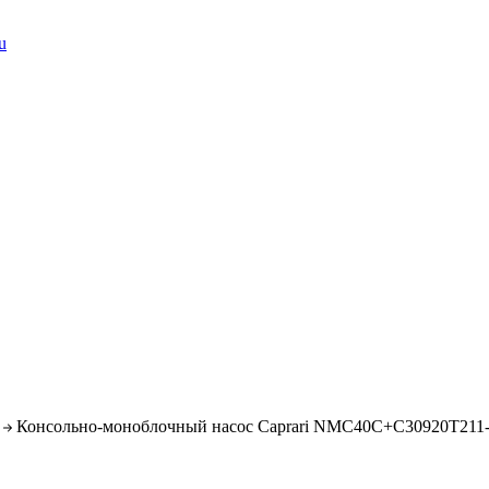
u
Консольно-моноблочный насос Caprari NMC40C+C30920T211-V