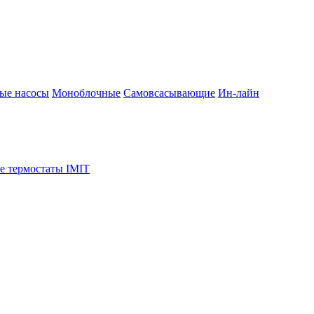
ые насосы
Моноблочные
Самовсасывающие
Ин-лайн
е термостаты IMIT