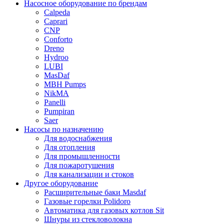
Насосное оборудование по брендам
Calpeda
Caprari
CNP
Conforto
Dreno
Hydroo
LUBI
Mas
Daf
MBH
Pumps
NikMA
Panelli
Pumpiran
Saer
Насосы по назначению
Для водоснабжения
Для отопления
Для промышленности
Для пожаротушения
Для канализации и стоков
Другое оборудование
Расширительные баки Masdaf
Газовые горелки Polidoro
Автоматика для газовых котлов Sit
Шнуры из стекловолокна