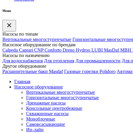
Меню
Насосы по типам
Вертикальные многоступенчатые
Горизонтальные многоступе
Насосное оборудование по брендам
Calpeda
Caprari
CNP
Conforto
Dreno
Hydroo
LUBI
Mas
Daf
MBH
Насосы по назначению
Для водоснабжения
Для отопления
Для промышленности
Для 
Другое оборудование
Расширительные баки Masdaf
Газовые горелки Polidoro
Автомат
Главная
Насосное оборудование
Вертикальные многоступенчатые
Горизонтальные многоступенчатые
Дренажные насосы
Консольные центробежные
Скважинные насосы
Моноблочные
Самовсасывающие
Ин-лайн