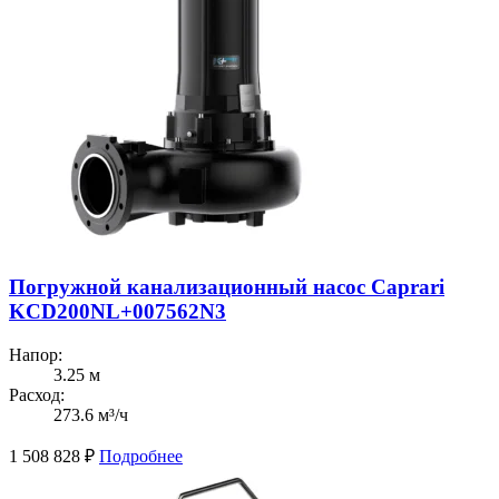
Погружной канализационный насос Caprari
KCD200NL+007562N3
Напор:
3.25 м
Расход:
273.6 м³/ч
1 508 828
₽
Подробнее