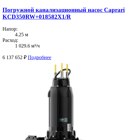
Погружной канализационный насос Caprari
KCD350RW+018582X1/R
Напор:
4.25 м
Расход:
1 029.6 м³/ч
6 137 652
₽
Подробнее