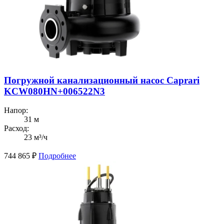
Погружной канализационный насос Caprari
KCW080HN+006522N3
Напор:
31 м
Расход:
23 м³/ч
744 865
₽
Подробнее