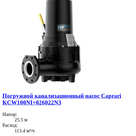
Погружной канализационный насос Caprari
KCW100NI+026022N3
Напор:
25.5 м
Расход:
113.4 м³/ч