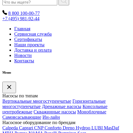
8 800 100-00-77
+7 (495) 981-92-44
Главная
Сервисная служба
Сертификаты
Наши проекты
Доставка и оплата
Новости
Контакты
Меню
Насосы по типам
Вертикальные многоступенчатые
Горизонтальные
многоступенчатые
Дренажные насосы
Консольные
центробежные
Скважинные насосы
Моноблочные
Самовсасывающие
Ин-лайн
Насосное оборудование по брендам
Calpeda
Caprari
CNP
Conforto
Dreno
Hydroo
LUBI
Mas
Daf