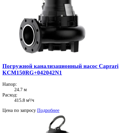
Погружной канализационный насос Caprari
KCM150RG+042042N1
Напор:
24.7 м
Расход:
415.8 м³/ч
Цена по запросу
Подробнее