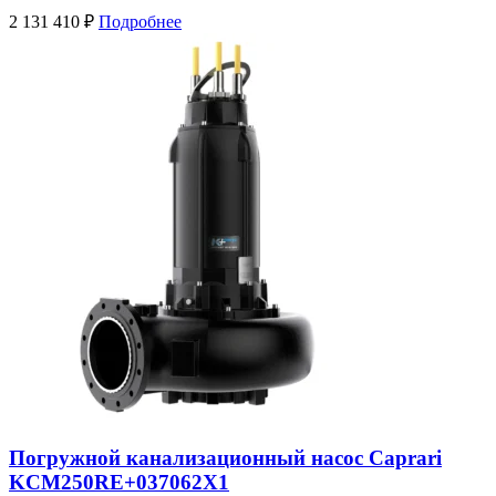
2 131 410
₽
Подробнее
Погружной канализационный насос Caprari
KCM250RE+037062X1