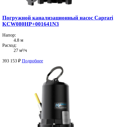
Погружной канализационный насос Caprari
KCW080HP+001641N3
Напор:
4.8 м
Расход:
27 м³/ч
393 153
₽
Подробнее