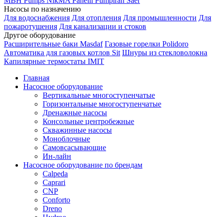
MBH
Pumps
NikMA
Panelli
Pumpiran
Saer
Насосы по назначению
Для водоснабжения
Для отопления
Для промышленности
Для
пожаротушения
Для канализации и стоков
Другое оборудование
Расширительные баки Masdaf
Газовые горелки Polidoro
Автоматика для газовых котлов Sit
Шнуры из стекловолокна
Капилярные термостаты IMIT
Главная
Насосное оборудование
Вертикальные многоступенчатые
Горизонтальные многоступенчатые
Дренажные насосы
Консольные центробежные
Скважинные насосы
Моноблочные
Самовсасывающие
Ин-лайн
Насосное оборудование по брендам
Calpeda
Caprari
CNP
Conforto
Dreno