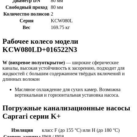
Диаметр DN
80 мм
Свободный проход
80 мм
Количество полюсов
2
Серия
KCW080L
Вес
169.75 кг
Рабочее колесо модели
KCW080LD+016522N3
W (вихревое полуоткрытое)
— широкие сферические
каналы, высокая устойчивость к засорению, подходит для
жидкостей с большим содержанием твёрдых включений и
длинных волокон
Масляное охлаждение для сухих камер. Возможна
вертикальная и горизонтальная установка насоса.
Погружные канализационные насосы
Caprari серии K+
Изоляция
класс F (до 155 °C) или H (до 180 °C)
Степень защиты
IP68 / IP58