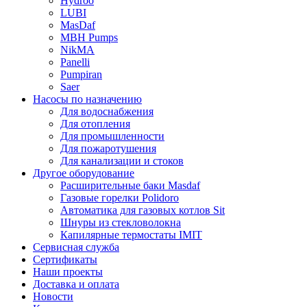
Hydroo
LUBI
Mas
Daf
MBH
Pumps
NikMA
Panelli
Pumpiran
Saer
Насосы по назначению
Для водоснабжения
Для отопления
Для промышленности
Для пожаротушения
Для канализации и стоков
Другое оборудование
Расширительные баки Masdaf
Газовые горелки Polidoro
Автоматика для газовых котлов Sit
Шнуры из стекловолокна
Капилярные термостаты IMIT
Сервисная служба
Сертификаты
Наши проекты
Доставка и оплата
Новости