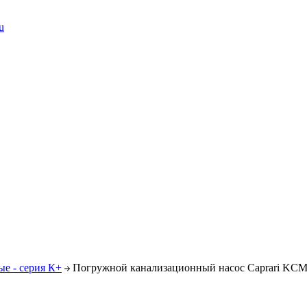
u
е - серия К+
Погружной канализационный насос Caprari K