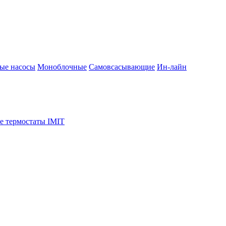
ые насосы
Моноблочные
Самовсасывающие
Ин-лайн
е термостаты IMIT