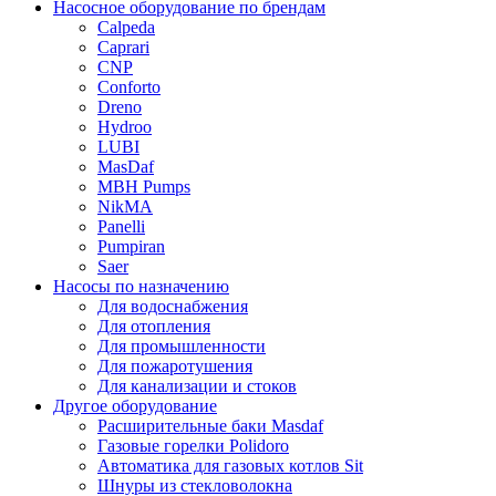
Насосное оборудование по брендам
Calpeda
Caprari
CNP
Conforto
Dreno
Hydroo
LUBI
Mas
Daf
MBH
Pumps
NikMA
Panelli
Pumpiran
Saer
Насосы по назначению
Для водоснабжения
Для отопления
Для промышленности
Для пожаротушения
Для канализации и стоков
Другое оборудование
Расширительные баки Masdaf
Газовые горелки Polidoro
Автоматика для газовых котлов Sit
Шнуры из стекловолокна