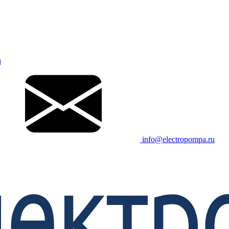
u
info@electropompa.ru