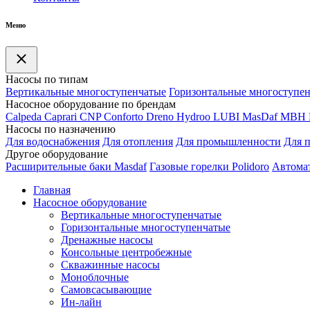
Меню
Насосы по типам
Вертикальные многоступенчатые
Горизонтальные многоступе
Насосное оборудование по брендам
Calpeda
Caprari
CNP
Conforto
Dreno
Hydroo
LUBI
Mas
Daf
MBH
Насосы по назначению
Для водоснабжения
Для отопления
Для промышленности
Для 
Другое оборудование
Расширительные баки Masdaf
Газовые горелки Polidoro
Автомат
Главная
Насосное оборудование
Вертикальные многоступенчатые
Горизонтальные многоступенчатые
Дренажные насосы
Консольные центробежные
Скважинные насосы
Моноблочные
Самовсасывающие
Ин-лайн