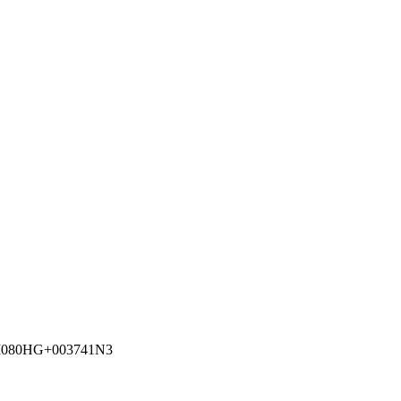
CM080HG+003741N3