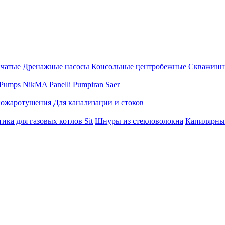
нчатые
Дренажные насосы
Консольные центробежные
Скважинн
Pumps
NikMA
Panelli
Pumpiran
Saer
пожаротушения
Для канализации и стоков
ика для газовых котлов Sit
Шнуры из стекловолокна
Капилярны