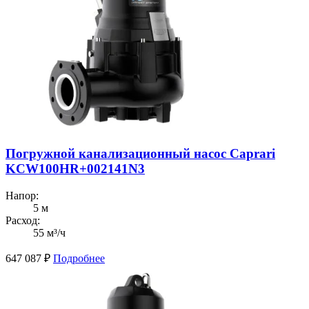
Погружной канализационный насос Caprari
KCW100HR+002141N3
Напор:
5 м
Расход:
55 м³/ч
647 087
₽
Подробнее