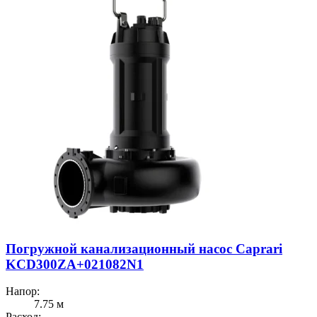
Погружной канализационный насос Caprari
KCD300ZA+021082N1
Напор:
7.75 м
Расход: