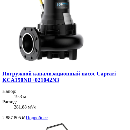
Погружной канализационный насос Caprari
KCA150ND+021042N3
Напор:
19.3 м
Расход:
281.88 м³/ч
2 887 805
₽
Подробнее