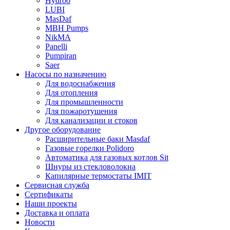
Hydroo
LUBI
Mas
Daf
MBH
Pumps
NikMA
Panelli
Pumpiran
Saer
Насосы по назначению
Для водоснабжения
Для отопления
Для промышленности
Для пожаротушения
Для канализации и стоков
Другое оборудование
Расширительные баки Masdaf
Газовые горелки Polidoro
Автоматика для газовых котлов Sit
Шнуры из стекловолокна
Капилярные термостаты IMIT
Сервисная служба
Сертификаты
Наши проекты
Доставка и оплата
Новости