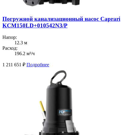
Погружной канализационный насос Caprari
KCM150LD+010542N3/P
Напор:
12.3 м
Расход:
196.2 м³/ч
1 211 651
₽
Подробнее