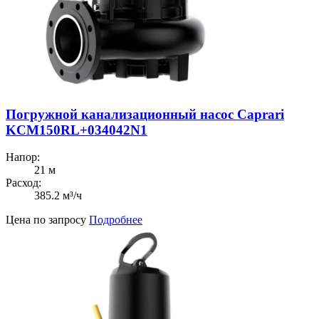
Погружной канализационный насос Caprari
KCM150RL+034042N1
Напор:
21 м
Расход:
385.2 м³/ч
Цена по запросу
Подробнее