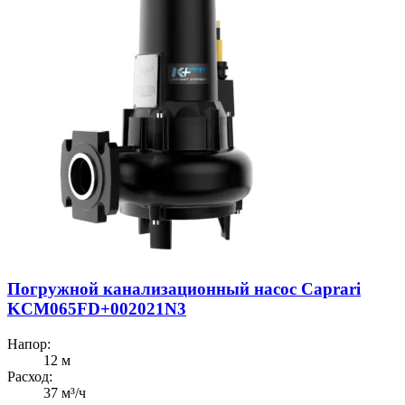
Погружной канализационный насос Caprari
KCM065FD+002021N3
Напор:
12 м
Расход:
37 м³/ч