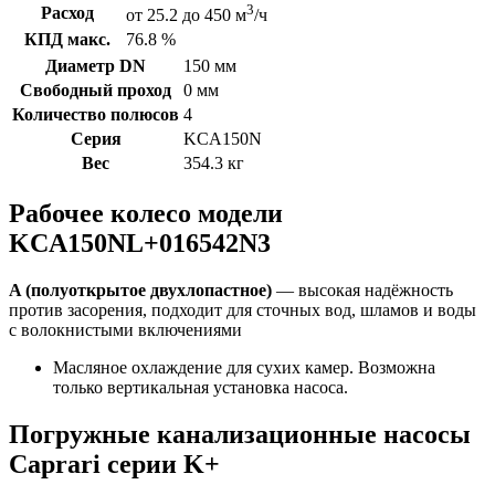
3
Расход
от 25.2 до 450 м
/ч
КПД макс.
76.8 %
Диаметр DN
150 мм
Свободный проход
0 мм
Количество полюсов
4
Серия
KCA150N
Вес
354.3 кг
Рабочее колесо модели
KCA150NL+016542N3
A (полуоткрытое двухлопастное)
— высокая надёжность
против засорения, подходит для сточных вод, шламов и воды
с волокнистыми включениями
Масляное охлаждение для сухих камер. Возможна
только вертикальная установка насоса.
Погружные канализационные насосы
Caprari серии K+