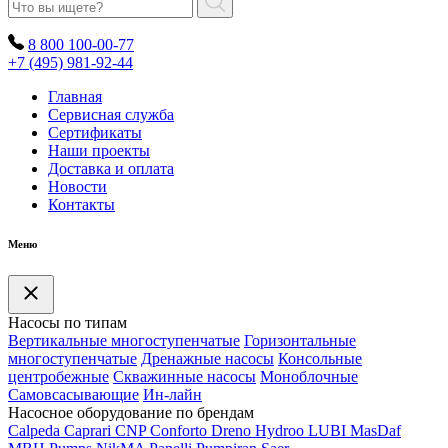
8 800 100-00-77
+7 (495) 981-92-44
Главная
Сервисная служба
Сертификаты
Наши проекты
Доставка и оплата
Новости
Контакты
Меню
Насосы по типам
Вертикальные многоступенчатые
Горизонтальные
многоступенчатые
Дренажные насосы
Консольные
центробежные
Скважинные насосы
Моноблочные
Самовсасывающие
Ин-лайн
Насосное оборудование по брендам
Calpeda
Caprari
CNP
Conforto
Dreno
Hydroo
LUBI
Mas
Daf