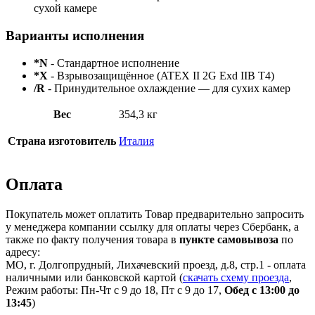
сухой камере
Варианты исполнения
*N
- Стандартное исполнение
*X
- Взрывозащищённое (ATEX II 2G Exd IIB T4)
/R
- Принудительное охлаждение — для сухих камер
Вес
354,3 кг
Страна изготовитель
Италия
Оплата
Покупатель может оплатить Товар предварительно запросить
у менеджера компании ссылку для оплаты через Сбербанк, а
также по факту получения товара в
пункте самовывоза
по
адресу:
МО, г. Долгопрудный, Лихачевский проезд, д.8, стр.1 - оплата
наличными или банковской картой (
скачать схему проезда
,
Режим работы: Пн-Чт с 9 до 18, Пт с 9 до 17,
Обед с 13:00 до
13:45
)