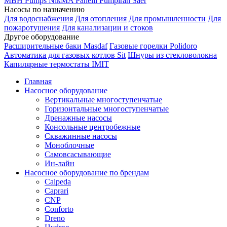
MBH
Pumps
NikMA
Panelli
Pumpiran
Saer
Насосы по назначению
Для водоснабжения
Для отопления
Для промышленности
Для
пожаротушения
Для канализации и стоков
Другое оборудование
Расширительные баки Masdaf
Газовые горелки Polidoro
Автоматика для газовых котлов Sit
Шнуры из стекловолокна
Капилярные термостаты IMIT
Главная
Насосное оборудование
Вертикальные многоступенчатые
Горизонтальные многоступенчатые
Дренажные насосы
Консольные центробежные
Скважинные насосы
Моноблочные
Самовсасывающие
Ин-лайн
Насосное оборудование по брендам
Calpeda
Caprari
CNP
Conforto
Dreno