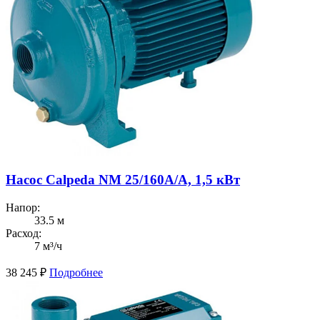
Насос Calpeda NM 25/160A/A, 1,5 кВт
Напор:
33.5 м
Расход:
7 м³/ч
38 245
₽
Подробнее