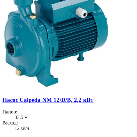
Насос Calpeda NM 12/D/B, 2,2 кВт
Напор:
33.5 м
Расход:
12 м³/ч