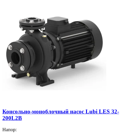
Консольно-моноблочный насос Lubi LES 32-
200L2B
Напор: