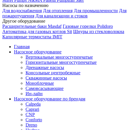
MBH
Pumps
NikMA
Panelli
Pumpiran
Saer
Насосы по назначению
Для водоснабжения
Для отопления
Для промышленности
Для
пожаротушения
Для канализации и стоков
Другое оборудование
Расширительные баки Masdaf
Газовые горелки Polidoro
Автоматика для газовых котлов Sit
Шнуры из стекловолокна
Капилярные термостаты IMIT
Главная
Насосное оборудование
Вертикальные многоступенчатые
Горизонтальные многоступенчатые
Дренажные насосы
Консольные центробежные
Скважинные насосы
Моноблочные
Самовсасывающие
Ин-лайн
Насосное оборудование по брендам
Calpeda
Caprari
CNP
Conforto
Dreno