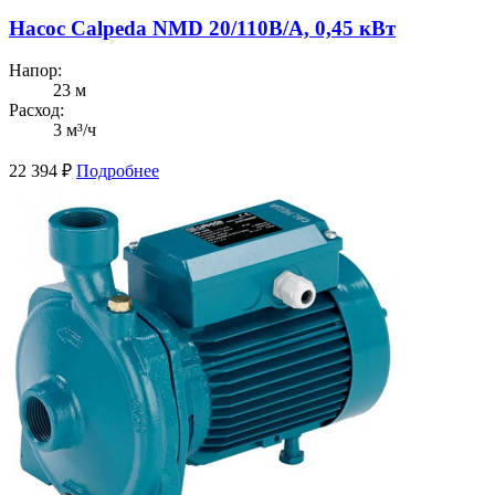
Насос Calpeda NMD 20/110B/A, 0,45 кВт
Напор:
23 м
Расход:
3 м³/ч
22 394
₽
Подробнее