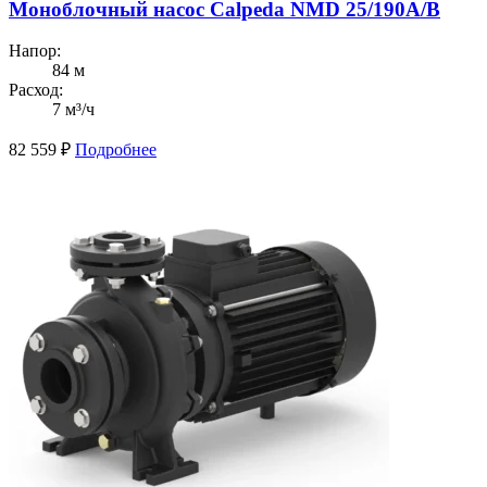
Моноблочный насос Calpeda NMD 25/190A/B
Напор:
84 м
Расход:
7 м³/ч
82 559
₽
Подробнее