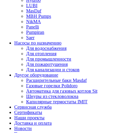
Hydroo
LUBI
Mas
Daf
MBH
Pumps
NikMA
Panelli
Pumpiran
Saer
Насосы по назначению
Для водоснабжения
Для отопления
Для промышленности
Для пожаротушения
Для канализации и стоков
Другое оборудование
Расширительные баки Masdaf
Газовые горелки Polidoro
Автоматика для газовых котлов Sit
Шнуры из стекловолокна
Капилярные термостаты IMIT
Сервисная служба
Сертификаты
Наши проекты
Доставка и оплата
Новости