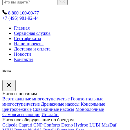
8 800 100-00-77
+7 (495) 981-92-44
Главная
Сервисная служба
Сертификаты
Наши проекты
Доставка и оплата
Новости
Контакты
Меню
Насосы по типам
Вертикальные многоступенчатые
Горизонтальные
многоступенчатые
Дренажные насосы
Консольные
центробежные
Скважинные насосы
Моноблочные
Самовсасывающие
Ин-лайн
Насосное оборудование по брендам
Calpeda
Caprari
CNP
Conforto
Dreno
Hydroo
LUBI
Mas
Daf