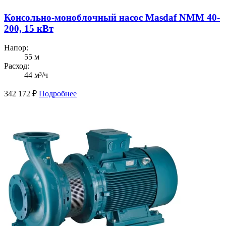
Консольно-моноблочный насос Masdaf NMM 40-
200, 15 кВт
Напор:
55 м
Расход:
44 м³/ч
342 172
₽
Подробнее