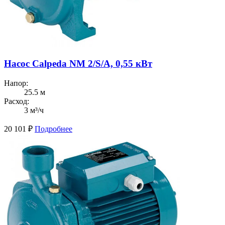
Насос Calpeda NM 2/S/A, 0,55 кВт
Напор:
25.5 м
Расход:
3 м³/ч
20 101
₽
Подробнее