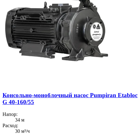
Консольно-моноблочный насос Pumpiran Etabloc
G 40-160/55
Напор:
34 м
Расход:
30 м³/ч