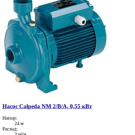
Насос Calpeda NM 2/B/A, 0,55 кВт
Напор:
24 м
Расход:
3 м³/ч