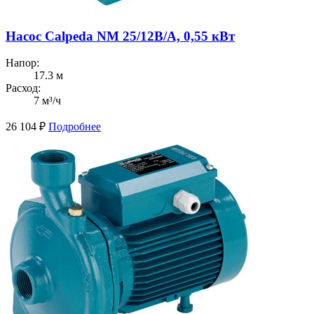
Насос Calpeda NM 25/12B/A, 0,55 кВт
Напор:
17.3 м
Расход:
7 м³/ч
26 104
₽
Подробнее