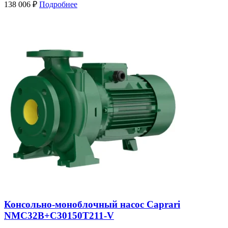
138 006
₽
Подробнее
Консольно-моноблочный насос Caprari
NMC32B+C30150T211-V