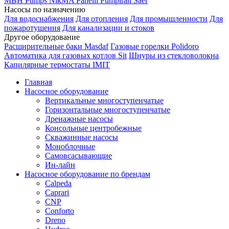
MBH
Pumps
NikMA
Panelli
Pumpiran
Saer
Насосы по назначению
Для водоснабжения
Для отопления
Для промышленности
Для
пожаротушения
Для канализации и стоков
Другое оборудование
Расширительные баки Masdaf
Газовые горелки Polidoro
Автоматика для газовых котлов Sit
Шнуры из стекловолокна
Капилярные термостаты IMIT
Главная
Насосное оборудование
Вертикальные многоступенчатые
Горизонтальные многоступенчатые
Дренажные насосы
Консольные центробежные
Скважинные насосы
Моноблочные
Самовсасывающие
Ин-лайн
Насосное оборудование по брендам
Calpeda
Caprari
CNP
Conforto
Dreno