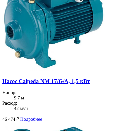
Насос Calpeda NM 17/G/A, 1,5 кВт
Напор:
9.7 м
Расход:
42 м³/ч
46 474
₽
Подробнее