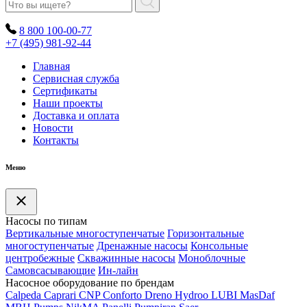
8 800 100-00-77
+7 (495) 981-92-44
Главная
Сервисная служба
Сертификаты
Наши проекты
Доставка и оплата
Новости
Контакты
Меню
Насосы по типам
Вертикальные многоступенчатые
Горизонтальные
многоступенчатые
Дренажные насосы
Консольные
центробежные
Скважинные насосы
Моноблочные
Самовсасывающие
Ин-лайн
Насосное оборудование по брендам
Calpeda
Caprari
CNP
Conforto
Dreno
Hydroo
LUBI
Mas
Daf