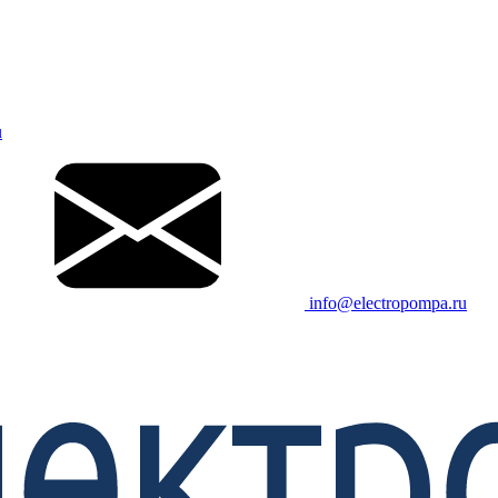
u
info@electropompa.ru