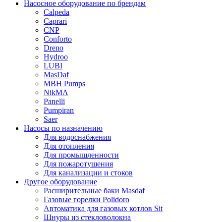
Насосное оборудование по брендам
Calpeda
Caprari
CNP
Conforto
Dreno
Hydroo
LUBI
Mas
Daf
MBH
Pumps
NikMA
Panelli
Pumpiran
Saer
Насосы по назначению
Для водоснабжения
Для отопления
Для промышленности
Для пожаротушения
Для канализации и стоков
Другое оборудование
Расширительные баки Masdaf
Газовые горелки Polidoro
Автоматика для газовых котлов Sit
Шнуры из стекловолокна