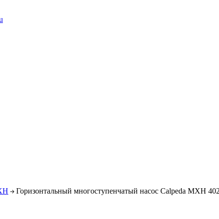
u
MXH
Горизонтальный многоступенчатый насос Calpeda MXH 40