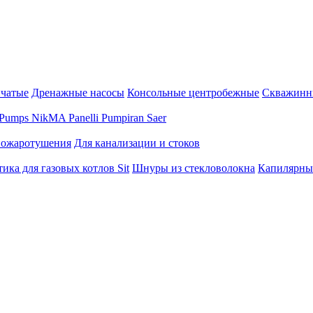
нчатые
Дренажные насосы
Консольные центробежные
Скважинн
Pumps
NikMA
Panelli
Pumpiran
Saer
пожаротушения
Для канализации и стоков
ика для газовых котлов Sit
Шнуры из стекловолокна
Капилярны