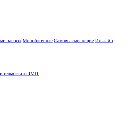
ые насосы
Моноблочные
Самовсасывающие
Ин-лайн
е термостаты IMIT