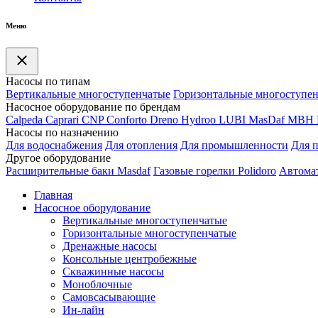
Меню
Насосы по типам
Вертикальные многоступенчатые
Горизонтальные многоступе
Насосное оборудование по брендам
Calpeda
Caprari
CNP
Conforto
Dreno
Hydroo
LUBI
Mas
Daf
MBH
Насосы по назначению
Для водоснабжения
Для отопления
Для промышленности
Для 
Другое оборудование
Расширительные баки Masdaf
Газовые горелки Polidoro
Автомат
Главная
Насосное оборудование
Вертикальные многоступенчатые
Горизонтальные многоступенчатые
Дренажные насосы
Консольные центробежные
Скважинные насосы
Моноблочные
Самовсасывающие
Ин-лайн