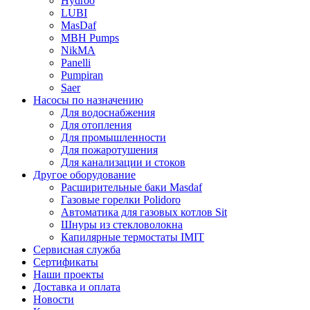
Hydroo
LUBI
Mas
Daf
MBH
Pumps
NikMA
Panelli
Pumpiran
Saer
Насосы по назначению
Для водоснабжения
Для отопления
Для промышленности
Для пожаротушения
Для канализации и стоков
Другое оборудование
Расширительные баки Masdaf
Газовые горелки Polidoro
Автоматика для газовых котлов Sit
Шнуры из стекловолокна
Капилярные термостаты IMIT
Сервисная служба
Сертификаты
Наши проекты
Доставка и оплата
Новости