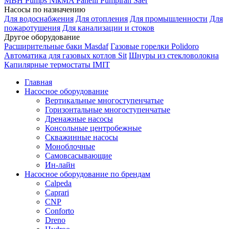
MBH
Pumps
NikMA
Panelli
Pumpiran
Saer
Насосы по назначению
Для водоснабжения
Для отопления
Для промышленности
Для
пожаротушения
Для канализации и стоков
Другое оборудование
Расширительные баки Masdaf
Газовые горелки Polidoro
Автоматика для газовых котлов Sit
Шнуры из стекловолокна
Капилярные термостаты IMIT
Главная
Насосное оборудование
Вертикальные многоступенчатые
Горизонтальные многоступенчатые
Дренажные насосы
Консольные центробежные
Скважинные насосы
Моноблочные
Самовсасывающие
Ин-лайн
Насосное оборудование по брендам
Calpeda
Caprari
CNP
Conforto
Dreno