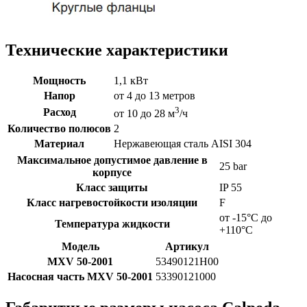
Технические характеристики
Мощность
1,1 кВт
Напор
от 4 до 13 метров
3
Расход
от 10 до 28 м
/ч
Количество полюсов
2
Материал
Нержавеющая сталь AISI 304
Максимальное допустимое давление в
25 bar
корпусе
Класс защиты
IP 55
Класс нагревостойкости изоляции
F
от -15°C до
Температура жидкости
+110°C
Модель
Артикул
MXV 50-2001
53490121H00
Насосная часть MXV 50-2001
53390121000