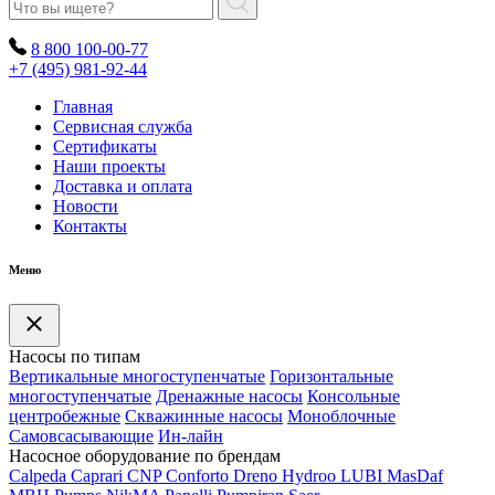
8 800 100-00-77
+7 (495) 981-92-44
Главная
Сервисная служба
Сертификаты
Наши проекты
Доставка и оплата
Новости
Контакты
Меню
Насосы по типам
Вертикальные многоступенчатые
Горизонтальные
многоступенчатые
Дренажные насосы
Консольные
центробежные
Скважинные насосы
Моноблочные
Самовсасывающие
Ин-лайн
Насосное оборудование по брендам
Calpeda
Caprari
CNP
Conforto
Dreno
Hydroo
LUBI
Mas
Daf