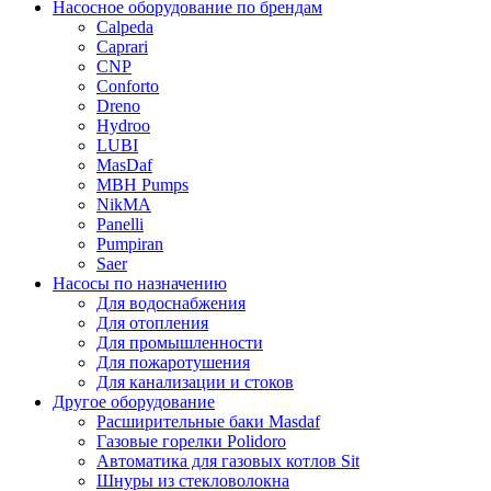
Насосное оборудование по брендам
Calpeda
Caprari
CNP
Conforto
Dreno
Hydroo
LUBI
Mas
Daf
MBH
Pumps
NikMA
Panelli
Pumpiran
Saer
Насосы по назначению
Для водоснабжения
Для отопления
Для промышленности
Для пожаротушения
Для канализации и стоков
Другое оборудование
Расширительные баки Masdaf
Газовые горелки Polidoro
Автоматика для газовых котлов Sit
Шнуры из стекловолокна