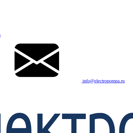
u
info@electropompa.ru