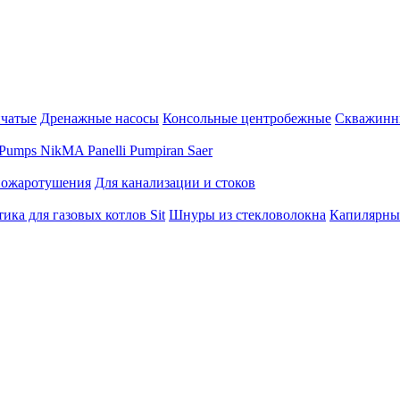
нчатые
Дренажные насосы
Консольные центробежные
Скважинн
Pumps
NikMA
Panelli
Pumpiran
Saer
пожаротушения
Для канализации и стоков
ика для газовых котлов Sit
Шнуры из стекловолокна
Капилярны