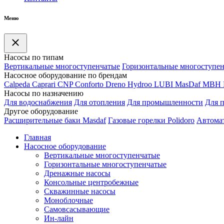
Меню
Насосы по типам
Вертикальные многоступенчатые
Горизонтальные многоступе
Насосное оборудование по брендам
Calpeda
Caprari
CNP
Conforto
Dreno
Hydroo
LUBI
Mas
Daf
MBH
Насосы по назначению
Для водоснабжения
Для отопления
Для промышленности
Для 
Другое оборудование
Расширительные баки Masdaf
Газовые горелки Polidoro
Автомат
Главная
Насосное оборудование
Вертикальные многоступенчатые
Горизонтальные многоступенчатые
Дренажные насосы
Консольные центробежные
Скважинные насосы
Моноблочные
Самовсасывающие
Ин-лайн