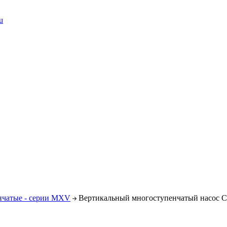
u
нчатые - серии MXV
Вертикальный многоступенчатый насос C