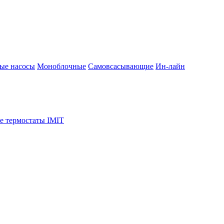
ые насосы
Моноблочные
Самовсасывающие
Ин-лайн
е термостаты IMIT