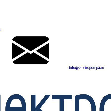
u
info@electropompa.ru