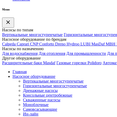
Меню
Насосы по типам
Вертикальные многоступенчатые
Горизонтальные многоступе
Насосное оборудование по брендам
Calpeda
Caprari
CNP
Conforto
Dreno
Hydroo
LUBI
Mas
Daf
MBH
Насосы по назначению
Для водоснабжения
Для отопления
Для промышленности
Для 
Другое оборудование
Расширительные баки Masdaf
Газовые горелки Polidoro
Автомат
Главная
Насосное оборудование
Вертикальные многоступенчатые
Горизонтальные многоступенчатые
Дренажные насосы
Консольные центробежные
Скважинные насосы
Моноблочные
Самовсасывающие
Ин-лайн