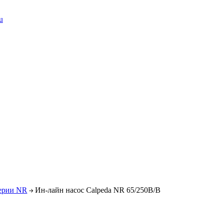
u
серии NR
Ин-лайн насос Calpeda NR 65/250B/B