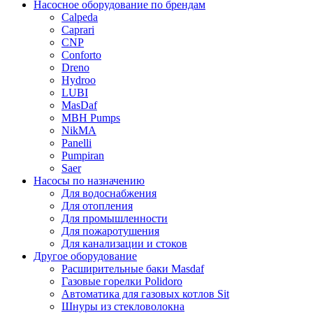
Насосное оборудование по брендам
Calpeda
Caprari
CNP
Conforto
Dreno
Hydroo
LUBI
Mas
Daf
MBH
Pumps
NikMA
Panelli
Pumpiran
Saer
Насосы по назначению
Для водоснабжения
Для отопления
Для промышленности
Для пожаротушения
Для канализации и стоков
Другое оборудование
Расширительные баки Masdaf
Газовые горелки Polidoro
Автоматика для газовых котлов Sit
Шнуры из стекловолокна