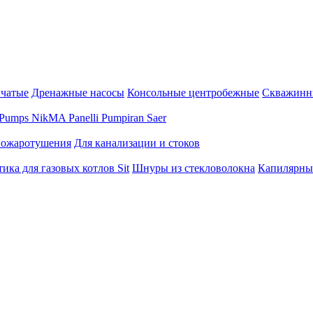
нчатые
Дренажные насосы
Консольные центробежные
Скважинн
Pumps
NikMA
Panelli
Pumpiran
Saer
пожаротушения
Для канализации и стоков
ика для газовых котлов Sit
Шнуры из стекловолокна
Капилярны