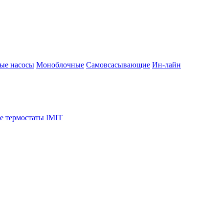
ые насосы
Моноблочные
Самовсасывающие
Ин-лайн
е термостаты IMIT