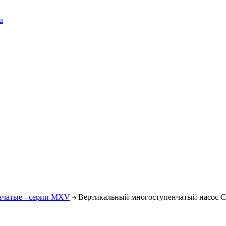
u
нчатые - серии MXV
Вертикальный многоступенчатый насос C