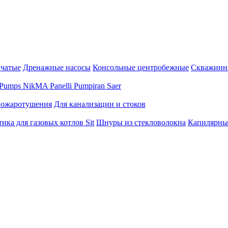
нчатые
Дренажные насосы
Консольные центробежные
Скважинн
Pumps
NikMA
Panelli
Pumpiran
Saer
пожаротушения
Для канализации и стоков
ика для газовых котлов Sit
Шнуры из стекловолокна
Капилярны