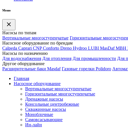
Меню
Насосы по типам
Вертикальные многоступенчатые
Горизонтальные многоступе
Насосное оборудование по брендам
Calpeda
Caprari
CNP
Conforto
Dreno
Hydroo
LUBI
Mas
Daf
MBH
Насосы по назначению
Для водоснабжения
Для отопления
Для промышленности
Для 
Другое оборудование
Расширительные баки Masdaf
Газовые горелки Polidoro
Автомат
Главная
Насосное оборудование
Вертикальные многоступенчатые
Горизонтальные многоступенчатые
Дренажные насосы
Консольные центробежные
Скважинные насосы
Моноблочные
Самовсасывающие
Ин-лайн