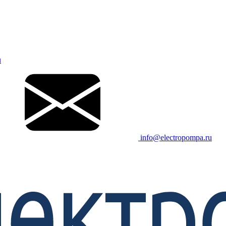
u
info@electropompa.ru