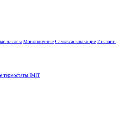
ые насосы
Моноблочные
Самовсасывающие
Ин-лайн
е термостаты IMIT