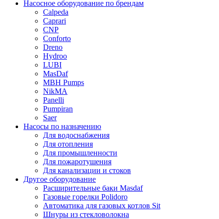
Насосное оборудование по брендам
Calpeda
Caprari
CNP
Conforto
Dreno
Hydroo
LUBI
Mas
Daf
MBH
Pumps
NikMA
Panelli
Pumpiran
Saer
Насосы по назначению
Для водоснабжения
Для отопления
Для промышленности
Для пожаротушения
Для канализации и стоков
Другое оборудование
Расширительные баки Masdaf
Газовые горелки Polidoro
Автоматика для газовых котлов Sit
Шнуры из стекловолокна